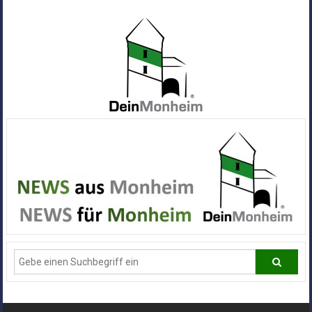
Zum
Inhalt
springen
Dein
Monheim
Alle
Infos
und
News
aus
Deiner
Stadt
Monheim