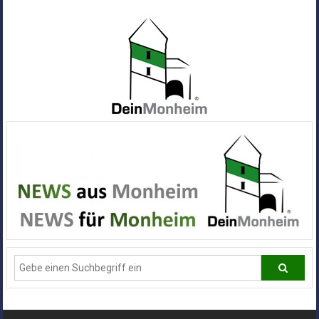
Zum
Inhalt
springen
Dein
Monheim
Alle
Infos
und
News
aus
Deiner
Stadt
Monheim