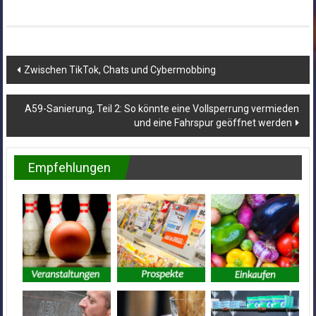
Beitragsnavigation
Zwischen TikTok, Chats und Cybermobbing
A59-Sanierung, Teil 2: So könnte eine Vollsperrung vermieden
und eine Fahrspur geöffnet werden
Empfehlungen