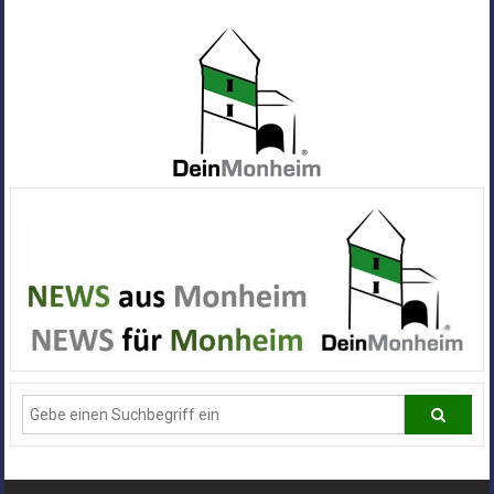
Zum
Inhalt
springen
Dein
Monheim
Alle
Infos
und
News
aus
Deiner
Stadt
Monheim