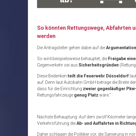
So könnten Rettungswege, Abfahrten u
werden
Die Antragsteller gehen dabei auf die
Argumentatio
So wird beispielsweise behauptet, die
Freigabe eine
Gegenverkehr sei aus
Sicherheitsgründen
(Rettungs
Diese Bedenken
teilt die Feuerwehr Düsseldorf
lau
auf. Denn laut Autobahn GmbH betrage die Breite de
dass für die Einrichtung
zweier gegenläufiger Pkw
Rettungsfahrzeuge
genug Platz
wäre.“
Nächste Behauptung: Auf dem zwölf Kilometer langen 
Verkehrsführung die
Ab- und Auffahrten in Richtu
Daher schlagen die Politiker vor, die Sanierung in nö