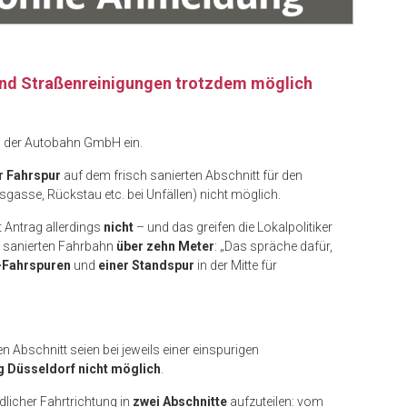
nd Straßenreinigungen trotzdem möglich
n
der Autobahn GmbH ein.
r Fahrspur
auf dem frisch sanierten Abschnitt für den
gasse, Rückstau etc. bei Unfällen) nicht möglich.
t Antrag allerdings
nicht
– und das greifen die Lokalpolitiker
r sanierten Fahrbahn
über zehn Meter
: „Das spräche dafür,
-Fahrspuren
und
einer Standspur
in der Mitte für
Abschnitt seien bei jeweils einer einspurigen
ng Düsseldorf nicht möglich
.
rdlicher Fahrtrichtung in
zwei Abschnitte
aufzuteilen: vom