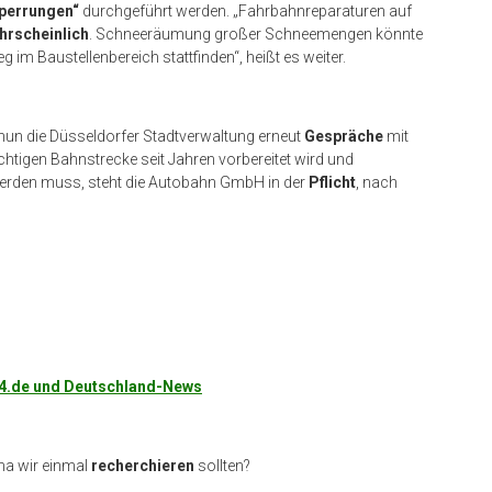
sperrungen“
durchgeführt werden. „Fahrbahnreparaturen auf
hrscheinlich
. Schneeräumung großer Schneemengen könnte
g im Baustellenbereich stattfinden“, heißt es weiter.
nun die Düsseldorfer Stadtverwaltung erneut
Gespräche
mit
htigen Bahnstrecke seit Jahren vorbereitet wird und
werden muss, steht die Autobahn GmbH in der
Pflicht
, nach
24.de und Deutschland-News
ma wir einmal
recherchieren
sollten?