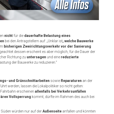
ien
nicht
für die
dauerhafte Belastung eines
gen
bei den Antragstellern auf: „Unklar ist
, welche Bauwerke
dem
bisherigen Zweirichtungsverkehr vor der Sanierung
eachtet dessen erscheint es aber möglich, für die Dauer der
icher Richtung zu
untersagen
und eine
reduzierte
astung der Bauwerke zu reduzieren.“
ngs- und Grünschnittarbeiten
sowie
Reparaturen
an der
hrt werden, lassen die Lokalpolitiker so nicht gelten:
en Fahrbahn erscheinen
allenfalls bei Verkehrsunfällen
ären Vollsperrung
kommt, dürfte im Rahmen des auch bei
g Süden würden nur auf der
Außenseite
anfallen und könnten