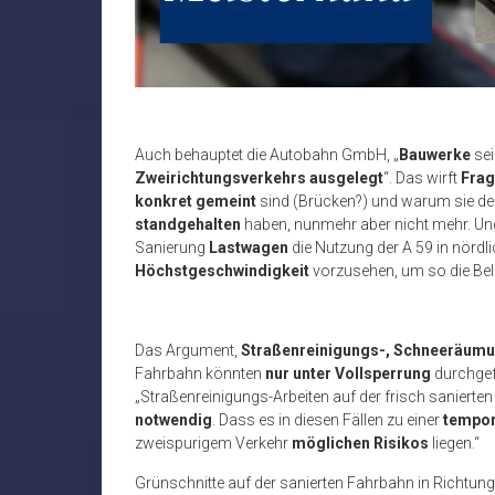
Auch behauptet die Autobahn GmbH, „
Bauwerke
se
Zweirichtungsverkehrs ausgelegt
“. Das wirft
Fra
konkret gemeint
sind (Brücken?) und warum sie 
standgehalten
haben, nunmehr aber nicht mehr. Ung
Sanierung
Lastwagen
die Nutzung der A 59 in nördl
Höchstgeschwindigkeit
vorzusehen, um so die Bel
Das Argument,
Straßenreinigungs-, Schneeräumu
Fahrbahn könnten
nur unter Vollsperrung
durchgefü
„Straßenreinigungs-Arbeiten auf der frisch saniert
notwendig
. Dass es in diesen Fällen zu einer
tempor
zweispurigem Verkehr
möglichen Risikos
liegen.“
Grünschnitte auf der sanierten Fahrbahn in Richtun