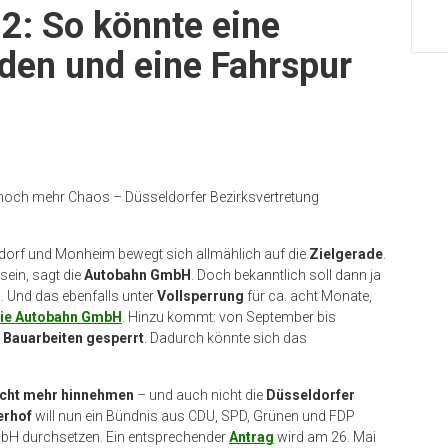
 2: So könnte eine
den und eine Fahrspur
 noch mehr Chaos – Düsseldorfer Bezirksvertretung
orf und Monheim bewegt sich allmählich auf die
Zielgerade
.
sein, sagt die
Autobahn GmbH
. Doch bekanntlich soll dann ja
 Und das ebenfalls unter
Vollsperrung
für ca. acht Monate,
 die Autobahn GmbH
. Hinzu kommt: von September bis
 Bauarbeiten gesperrt
. Dadurch könnte sich das
icht mehr hinnehmen
– und auch nicht die
Düsseldorfer
erhof
will nun ein Bündnis aus CDU, SPD, Grünen und FDP
bH durchsetzen. Ein entsprechender
Antrag
wird am 26. Mai