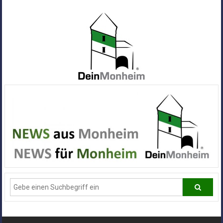
Zum
Inhalt
springen
Dein
Monheim
Alle
Infos
und
News
aus
Deiner
Stadt
Monheim