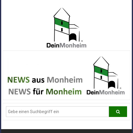
Zum
Inhalt
springen
Dein
Monheim
Alle
Infos
und
News
aus
Deiner
Stadt
Monheim