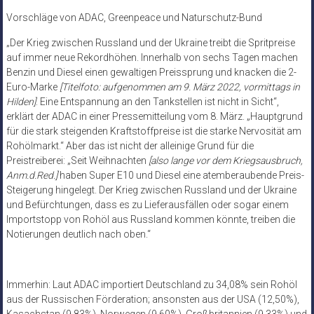
Vorschläge von ADAC, Greenpeace und Naturschutz-Bund
„Der Krieg zwischen Russland und der Ukraine treibt die Spritpreise
auf immer neue Rekordhöhen. Innerhalb von sechs Tagen machen
Benzin und Diesel einen gewaltigen Preissprung und knacken die 2-
Euro-Marke
[Titelfoto: aufgenommen am 9. März 2022, vormittags in
Hilden]
. Eine Entspannung an den Tankstellen ist nicht in Sicht“,
erklärt der ADAC in einer Pressemitteilung vom 8. März. „Hauptgrund
für die stark steigenden Kraftstoffpreise ist die starke Nervosität am
Rohölmarkt.“ Aber das ist nicht der alleinige Grund für die
Preistreiberei: „Seit Weihnachten
[also lange vor dem Kriegsausbruch,
Anm.d.Red.]
haben Super E10 und Diesel eine atemberaubende Preis-
Steigerung hingelegt. Der Krieg zwischen Russland und der Ukraine
und Befürchtungen, dass es zu Lieferausfällen oder sogar einem
Importstopp von Rohöl aus Russland kommen könnte, treiben die
Notierungen deutlich nach oben.“
Immerhin: Laut ADAC importiert Deutschland zu 34,08% sein Rohöl
aus der Russischen Förderation; ansonsten aus der USA (12,50%),
Kasachstan (9,83%), Norwegen (9,60%), Großbritannien (9,33%) und