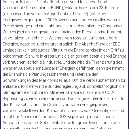
Antje von Broock, Geschäftsführerin Bund für Umwelt und
Naturschutz Deutschland (BUND), erklärte bereits am 23. Februar
(also einen Tag vor dem Angriff auf die Ukraine): „Mit einer
Energieversorgung aus 100 Prozent erneuerbaren Quellen wären die
Preise niedriger und nicht abhängig von schwankenden Gaspreisen.
Was es jetzt also angesichts der steigenden Energiepreise braucht,
ist vor allem ein schneller Wechsel von fossilen auf erneuerbare
Energien, dezentral und naturverträglich. Die Abschaffung der EEG-
Umlage ist kein adäquates Mittel um die Energiepreise in den Griff zu
bekommen. Sie wird in erster Linie diejenigen entlasten die viel Energie
verbrauchen, sprich die Industrie. Und sie wird die Finanzierung des
weiteren Ausbaus erneuerbarer Energien gefährden, denn sie nimmt
der Branche die Planungssicherheit und liefert sie den
Schwankungen des Marktpreises aus. Um die Verbraucher*innen zu
entlasten, fordern wir die Bundesregierung auf, schnellstmöglich die
Klimaprämie einzuführen. Mit einer Klimaprämie kann die CO2-
Bepreisung zu einem wirksamen und sozial gerechten Instrument für
den Klimaschutz und den Schutz vor hohen Energiepreisen
weiterentwickelt werden. Klimaschutz und soziale Gerechtigkeit sind
machbar. Neben einer höheren CO2-Bepreisung müssen auch
Ausnahmen von der Schuldenbremse für grüne Investitionen oder
ein beihilfefreies EEG II für neue Erneuerbare-Energie-Anlagen