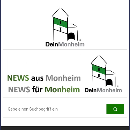
Zum
Inhalt
springen
Dein
Monheim
Alle
Infos
und
News
aus
Deiner
Stadt
Monheim