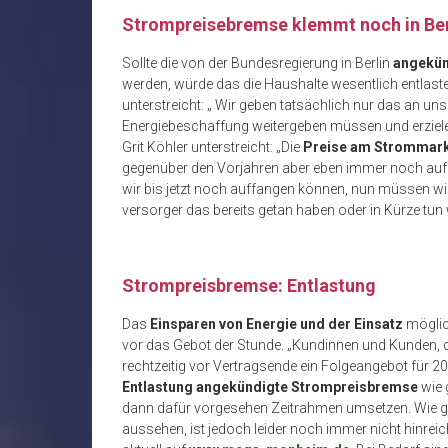
Strompreisebremse klemmt noch in Ber
Sollte die von der Bundesregierung in Berlin
angekün
werden, würde das die Haushalte wesentlich entlast
unterstreicht: „ Wir geben tatsächlich nur das an un
Energiebeschaffung weitergeben müssen und erziele
Grit Köhler unterstreicht: „Die
Preise am Strommarkt
gegenüber den Vorjahren aber eben immer noch auf
wir bis jetzt noch auffangen können, nun müssen w
versorger das bereits getan haben oder in Kürze tu
Strompreisbremse: Entlastung
Das
Einsparen von Energie und der Einsatz
möglic
vor das Gebot der Stunde. „Kundinnen und Kunden, 
rechtzeitig vor Vertragsende ein Folgeangebot für 20
Entlastung angekündigte Strompreisbremse
wie 
dann dafür vorgesehen Zeitrahmen umsetzen. Wie g
aussehen, ist jedoch leider noch immer nicht hinre