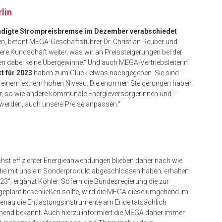
lin
digte Strompreisbremse im Dezember verabschiedet
en, betont MEGA-Geschäftsführer Dr. Christian Reuber und
sere Kundschaft weiter, was wir an Preissteigerungen bei der
n dabei keine Übergewinne.“ Und auch MEGA-Vertriebsleiterin
 für 2023
haben zum Glück etwas nachgegeben. Sie sind
 einem extrem hohen Niveau. Die enormen Steigerungen haben
ir, so wie andere kommunale Energieversorgerinnen und -
n werden, auch unsere Preise anpassen.“
hst effizienter Energieanwendungen blieben daher nach wie
die mit uns ein Sonderprodukt abgeschlossen haben, erhalten
23“, ergänzt Köhler. Sofern die Bundesregierung die zur
geplant beschließen sollte, wird die MEGA diese umgehend im
enau die Entlastungsinstrumente am Ende tatsächlich
ichend bekannt. Auch hierzu informiert die MEGA daher immer