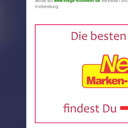
aktuell auf
www.mega-monheim.de
. Bei Bedarf s
Vorbereitung.