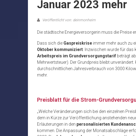
Januar 2023 mehr
Veröffentlicht von: deinmonheim
Die städtische Energieversorgerin muss die Preise 
Dass sich die
Gaspreiskrise
immer mehr auch zu e
Oktober kommuniziert
. Inzwischen wurde für das 
Arbeitspreis im Grundversorgungstarif
beträgt a
Mehrwertsteuer). Der Grundpreis bleibt unverändert. 
durchschnittlichen Jahresverbrauch von 3000 Kilowa
mehr.
Preisblatt für die Strom-Grundversorg
„Welche Veränderungen sich bei den einzelnen Prei
dem in Kürze zur Veröffentlichung anstehenden ne
Erläuterungen in den
personalisierten Kundenansc
kommen. Die Anpassung der Monatsabschläge erfol