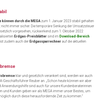
abil
e können durch die MEGA
zum 1. Januar 2023 stabil gehalten
t nicht immer sicher. Die temporäre Senkung der Umsatzsteuer
gesetzlich vorgesehen, rückwirkend zum 1. Oktober 2022
alisierten
Erdgas-Preisblätter
sind im
Download-Bereich
t ist zudem auch der
Erdgassparrechner
auf die aktuellen
sbremse
eisbremse
klar und gesetzlich verankert sind, werden wir auch
GA-Geschäftsführer Reuber an. „Schon heute können wir aber
d Anwendungshilfe sind auch für unsere Kundenberaterinnen
en und Kunden geben wir als MEGA immer unser Bestes, um
öglich durch diese herausfordernde Zeit zu kommen.“