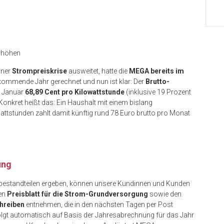
erhöhen
iner
Strompreiskrise
ausweitet, hatte die
MEGA bereits im
kommende Jahr gerechnet und nun ist klar: Der
Brutto-
b Januar
68,89 Cent pro Kilowattstunde
(inklusive 19 Prozent
Konkret heißt das: Ein Haushalt mit einem bislang
ttstunden zahlt damit künftig rund 78 Euro brutto pro Monat
ung
sbestandteilen ergeben, können unsere Kundinnen und Kunden
uen
Preisblatt für die Strom-Grundversorgung
sowie den
hreiben
entnehmen, die in den nächsten Tagen per Post
gt automatisch auf Basis der Jahresabrechnung für das Jahr