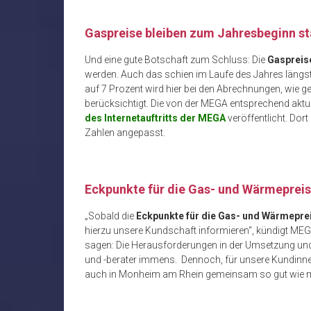
Gaspreise bleiben zum Jahresbeginn st
Und eine gute Botschaft zum Schluss: Die
Gaspreis
werden. Auch das schien im Laufe des Jahres längs
auf 7 Prozent wird hier bei den Abrechnungen, wie 
berücksichtigt. Die von der MEGA entsprechend aktu
des Internetauftritts der MEGA
veröffentlicht. Dor
Zahlen angepasst.
Eckpunkte für die Gas- und Wärmeprei
„Sobald die
Eckpunkte für die Gas- und Wärmepr
hierzu unsere Kundschaft informieren“, kündigt ME
sagen: Die Herausforderungen in der Umsetzung un
und -berater immens. Dennoch, für unsere Kundinn
auch in Monheim am Rhein gemeinsam so gut wie m