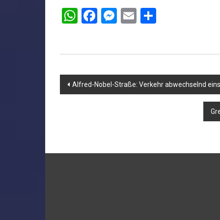
WhatsApp
Facebook
Messenger
Email
Teilen
Beitragsnavigation
Alfred-Nobel-Straße: Verkehr abwechselnd eins
Gre