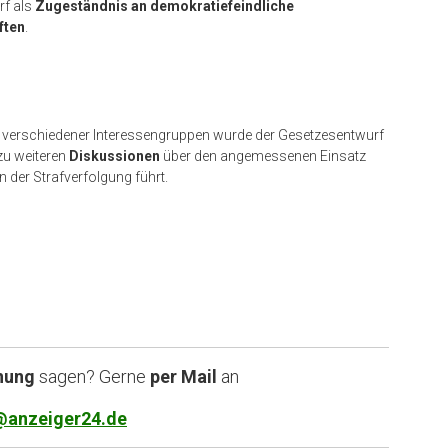
rf als
Zugeständnis an demokratiefeindliche
ften
.
ens verschiedener Interessengruppen wurde der Gesetzesentwurf
zu weiteren
Diskussionen
über den angemessenen Einsatz
 der Strafverfolgung führt.
nung
sagen? Gerne
per Mail
an
@anzeiger24.de