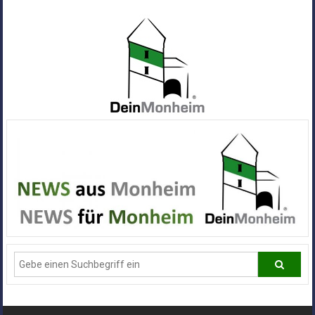
Zum
Inhalt
springen
Dein
Monheim
Alle
Infos
und
News
aus
Deiner
Stadt
Monheim