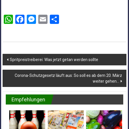
WhatsApp
Facebook
Messenger
Email
Teilen
Beitragsnavigation
Spritpreistreiberei: Was jetzt getan werden sollte
Corona-Schutzgesetz läuft aus: So soll es ab dem 20. März
weiter gehen…
Empfehlungen