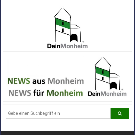
Zum
Inhalt
springen
Dein
Monheim
Alle
Infos
und
News
aus
Deiner
Stadt
Monheim