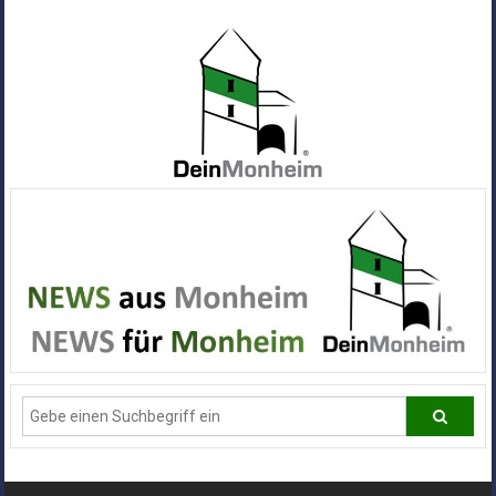
Zum
Inhalt
springen
Dein
Monheim
Alle
Infos
und
News
aus
Deiner
Stadt
Monheim