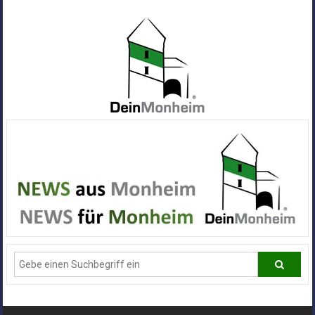
Zum
Inhalt
springen
Dein
Monheim
Alle
Infos
und
News
aus
Deiner
Stadt
Monheim