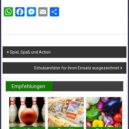
WhatsApp
Facebook
Messenger
Email
Teilen
Beitragsnavigation
Spiel, Spaß und Action
Schulsanitäter für ihren Einsatz ausgezeichnet
Empfehlungen