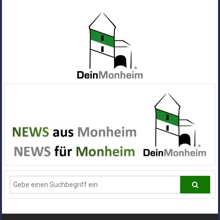
Zum
Inhalt
springen
Dein
Monheim
Alle
Infos
und
News
aus
Deiner
Stadt
Monheim