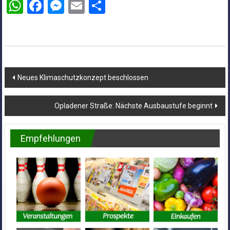
WhatsApp
Facebook
Messenger
Email
Teilen
Beitragsnavigation
Neues Klimaschutzkonzept beschlossen
Opladener Straße: Nächste Ausbaustufe beginnt
Empfehlungen