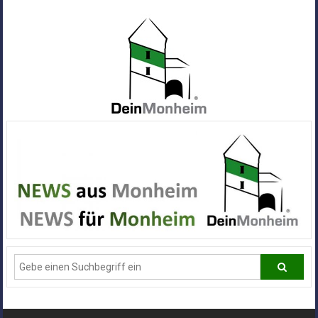
Zum
Inhalt
springen
Dein
Monheim
Alle
Infos
und
News
aus
Deiner
Stadt
Monheim