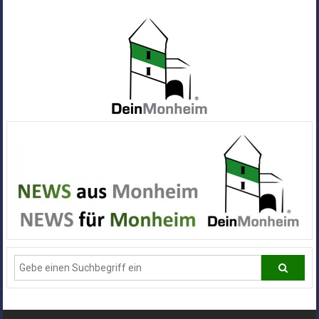
Zum
Inhalt
springen
Dein
Monheim
Alle
Infos
und
News
aus
Deiner
Stadt
Monheim