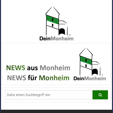
Zum
Inhalt
springen
Dein
Monheim
Alle
Infos
und
News
aus
Deiner
Stadt
Monheim