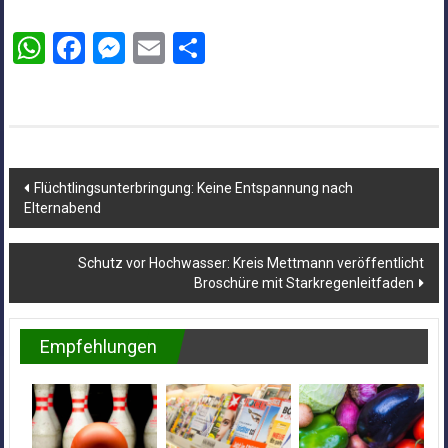
WhatsApp
Facebook
Messenger
Email
Teilen
Beitragsnavigation
Flüchtlingsunterbringung: Keine Entspannung nach
Elternabend
Schutz vor Hochwasser: Kreis Mettmann veröffentlicht
Broschüre mit Starkregenleitfaden
Empfehlungen