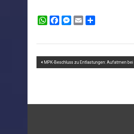
WhatsApp
Facebook
Messenger
Email
Teilen
Beitragsnavigation
MPK-Beschluss zu Entlastungen: Aufatmen be