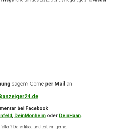
nung
sagen? Gerne
per Mail
an
@anzeiger24.de
entar bei
Facebook
nfeld
,
DeinMonheim
oder
DeinHaan
.
allen? Dann liked und teilt ihn gerne.