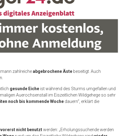
tmann zahlreiche
abgebrochene Äste
beseitigt. Auch
n.
ntlich
gesunde Eiche
ist während des Sturms umgefallen und
maligen Auerochsenstall im Eiszeitlichen Wildgehege so sehr
eiten noch bis kommende Woche
dauern“, erklärt die
n
vorerst nicht benutzt
werden: „Erholungssuchende werden
n Wege
rund um das Eiszeitliche Wildgehege sind
wieder