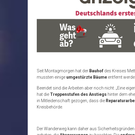
Seit Montagmorgen hat der
Bauhof
des Kreises Met
mussten einige
umgestürzte Bäume
entfernt werde
Beendet sind die Arbeiten aber noch nicht: „Eine eige
hat die
Treppenstufen des Anstiegs
hinter dem ehe
in Mitleidenschaft gezogen, dass die
Reparaturarb
Kreisbehörde.
Der Wanderweg kann daher aus Sicherheitsgründe
gebeten, die
Absperrungen
zu beachten. Die
andere