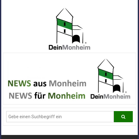
Zum
Inhalt
springen
Dein
Monheim
Alle
Infos
und
News
aus
Deiner
Stadt
Monheim