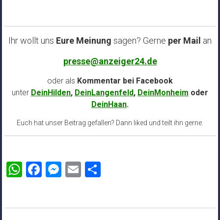
Ihr wollt uns
Eure Meinung
sagen? Gerne
per Mail
an
presse@anzeiger24.de
oder als
Kommentar bei
Facebook
unter
DeinHilden
,
DeinLangenfeld
,
DeinMonheim
oder
DeinHaan
.
Euch hat unser Beitrag gefallen? Dann liked und teilt ihn gerne.
WhatsApp
Facebook
Messenger
Email
Teilen