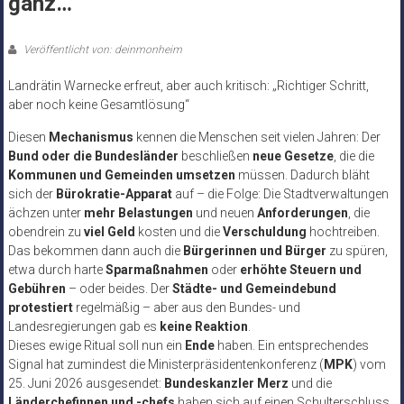
ganz…
Veröffentlicht von: deinmonheim
Landrätin Warnecke erfreut, aber auch kritisch: „Richtiger Schritt,
aber noch keine Gesamtlösung“
Diesen
Mechanismus
kennen die Menschen seit vielen Jahren: Der
Bund oder die Bundesländer
beschließen
neue Gesetze
, die die
Kommunen und Gemeinden umsetzen
müssen. Dadurch bläht
sich der
Bürokratie-Apparat
auf – die Folge: Die Stadtverwaltungen
ächzen unter
mehr Belastungen
und neuen
Anforderungen
, die
obendrein zu
viel Geld
kosten und die
Verschuldung
hochtreiben.
Das bekommen dann auch die
Bürgerinnen und Bürger
zu spüren,
etwa durch harte
Sparmaßnahmen
oder
erhöhte Steuern und
Gebühren
– oder beides. Der
Städte- und Gemeindebund
protestiert
regelmäßig – aber aus den Bundes- und
Landesregierungen gab es
keine Reaktion
.
Dieses ewige Ritual soll nun ein
Ende
haben. Ein entsprechendes
Signal hat zumindest die Ministerpräsidentenkonferenz (
MPK
) vom
25. Juni 2026 ausgesendet:
Bundeskanzler Merz
und die
Länderchefinnen und -chefs
haben sich auf einen Schulterschluss