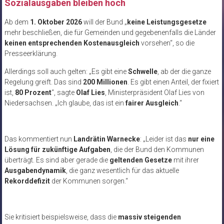
Sozialausgaben bleiben hoch
Ab dem
1. Oktober 2026
will der Bund „
keine Leistungsgesetze
mehr beschließen, die für Gemeinden und gegebenenfalls die Länder
keinen entsprechenden Kostenausgleich
vorsehen“, so die
Presseerklärung.
Allerdings soll auch gelten: „Es gibt eine
Schwelle
, ab der die ganze
Regelung greift. Das sind
200 Millionen
. Es gibt einen Anteil, der fixiert
ist,
80 Prozent
“, sagte
Olaf Lies
, Ministerpräsident Olaf Lies von
Niedersachsen. „Ich glaube, das ist ein
fairer Ausgleich
.“
Das kommentiert nun
Landrätin Warnecke
: „Leider ist das
nur eine
Lösung für zukünftige Aufgaben
, die der Bund den Kommunen
überträgt. Es sind aber gerade die
geltenden Gesetze
mit ihrer
Ausgabendynamik
, die ganz wesentlich für das aktuelle
Rekorddefizit
der Kommunen sorgen.“
Sie kritisiert beispielsweise, dass die
massiv steigenden