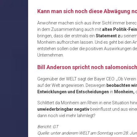
Kann man sich noch diese Abwägung no
Anwohner machen sich aus ihrer Sicht immer berechti
in dem Zusammenhang auch mit
alten Politik-Fei
bringen, dass der erstmals ein
Statement z
u seine
Monheim aufhorchen lassen. Und es geht bei den And
entstehen sollen oder die positiven Auswirkungen d
Unternehmen.
Bill Anderson spricht noch salomonisc
Gegenüber der WELT sagt der Bayer CEO: „Ob Verein 
auf der Welt angewiesen. Deswegen
beobachten wi
Entwicklungen und Entscheidungen
in
Monheim,
d
Schlittert da Monheim am Rhein in eine Situation hin
unwiederbringbar negativ
beeinflusst und aus einer
dann noch viel mehr lahmlegt?
Bericht: GT
Quelle: unter anderem WELT am Sonntag vom 28. Jun