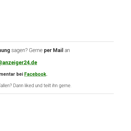
nung
sagen? Gerne
per Mail
an
@anzeiger24.de
entar bei
Facebook
.
llen? Dann liked und teilt ihn gerne.