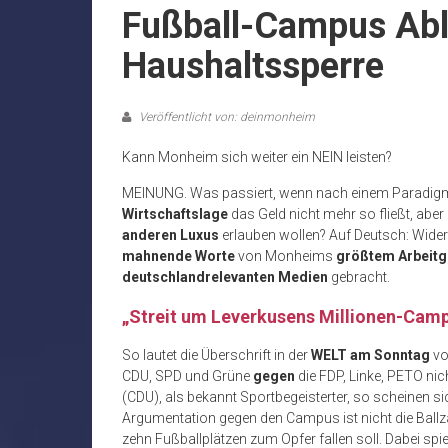
Fußball-Campus Ab
Haushaltssperre
Veröffentlicht von: deinmonheim
Kann Monheim sich weiter ein NEIN leisten?
MEINUNG. Was passiert, wenn nach einem Paradigm
Wirtschaftslage
das Geld nicht mehr so fließt, aber
anderen Luxus
erlauben wollen? Auf Deutsch: Wid
mahnende Worte
von Monheims
größtem Arbeitg
deutschlandrelevanten Medien
gebracht.
„Streit um Leverkusens Millionen-Cam
So lautet die Überschrift in der
WELT am Sonntag
v
CDU, SPD und Grüne
gegen
die FDP, Linke, PETO ni
(CDU), als bekannt Sportbegeisterter, so scheinen si
Argumentation gegen den Campus ist nicht die Ballz
zehn Fußballplätzen zum Opfer fallen soll. Dabei spie