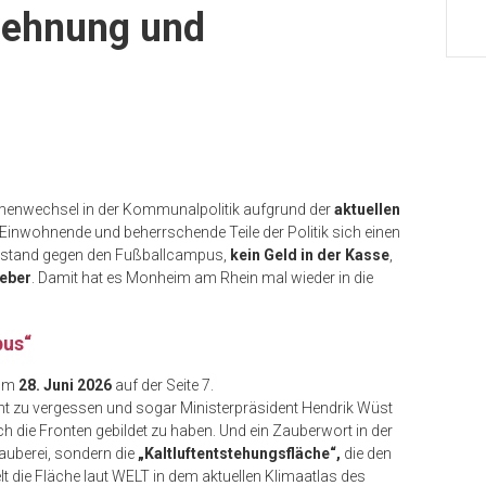
lehnung und
enwechsel in der Kommunalpolitik aufgrund der
aktuellen
 Einwohnende und beherrschende Teile der Politik sich einen
erstand gegen den Fußballcampus,
kein Geld in der Kasse
,
eber
. Damit hat es Monheim am Rhein mal wieder in die
pus“
om
28. Juni 2026
auf der Seite 7.
cht zu vergessen und sogar Ministerpräsident Hendrik Wüst
ch die Fronten gebildet zu haben. Und ein Zauberwort in der
auberei, sondern die
„Kaltluftentstehungsfläche“,
die den
lt die Fläche laut WELT in dem aktuellen Klimaatlas des