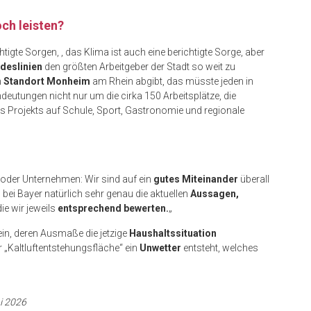
ch leisten?
gte Sorgen, , das Klima ist auch eine berichtigte Sorge, aber
ndeslinien
den größten Arbeitgeber der Stadt so weit zu
m
Standort Monheim
am Rhein abgibt, das müsste jeden in
eutungen nicht nur um die cirka 150 Arbeitsplätze, die
es Projekts auf Schule, Sport, Gastronomie und regionale
h
oder Unternehmen: Wir sind auf ein
gutes Miteinander
überall
r
bei Bayer natürlich sehr genau die aktuellen
Aussagen,
ie wir jeweils
entsprechend bewerten.
„
ein, deren Ausmaße die jetzige
Haushaltssituation
 „Kaltluftentstehungsfläche“ ein
Unwetter
entsteht, welches
i 2026