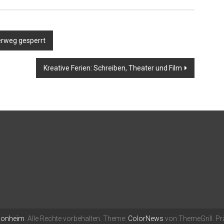
erweg gesperrt
Kreative Ferien: Schreiben, Theater und Film
Monheim
. Alle Rechte vorbehalten. Theme:
ColorNews
von ThemeGrill. Pr