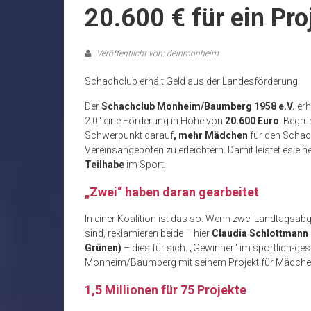
20.600 € für ein Pro
Veröffentlicht von: deinmonheim
Schachclub erhält Geld aus der Landesförderung
Der
Schachclub Monheim/Baumberg 1958 e.V.
erh
2.0“ eine Förderung in Höhe von
20.600 Euro
. Begrü
Schwerpunkt darauf
, mehr Mädchen
für den Schac
Vereinsangeboten zu erleichtern. Damit leistet es ei
Teilhabe
im Sport.
„Zwei“ haben daran gearbeitet
In einer Koalition ist das so: Wenn zwei Landtagsabge
sind, reklamieren beide – hier
Claudia Schlottmann
Grünen)
– dies für sich. „Gewinner“ im sportlich-ges
Monheim/Baumberg mit seinem Projekt für Mädchen
1,5 Millionen für 75 Projekte