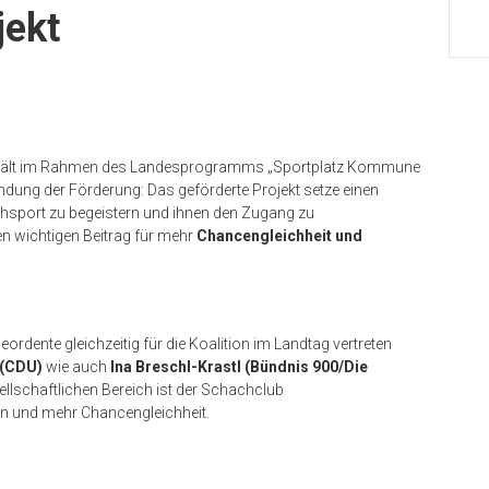
jekt
ält im Rahmen des Landesprogramms „Sportplatz Kommune
ndung der Förderung: Das geförderte Projekt setze einen
hsport zu begeistern und ihnen den Zugang zu
nen wichtigen Beitrag für mehr
Chancengleichheit und
ordente gleichzeitig für die Koalition im Landtag vertreten
 (CDU)
wie auch
Ina Breschl-Krastl (Bündnis 900/Die
ellschaftlichen Bereich ist der Schachclub
 und mehr Chancengleichheit.