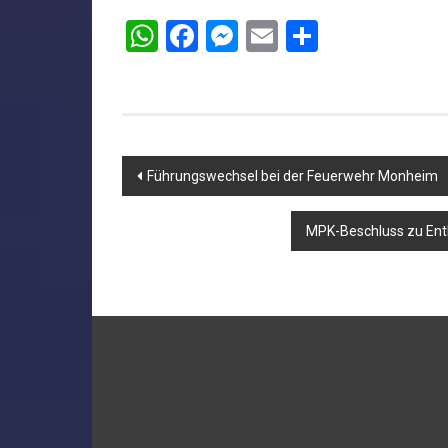
WhatsApp
Facebook
Messenger
Email
Teilen
Beitragsnavigation
Führungswechsel bei der Feuerwehr Monheim
MPK-Beschluss zu Ent