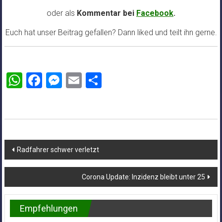
oder als
Kommentar bei
Facebook
.
Euch hat unser Beitrag gefallen? Dann liked und teilt ihn gerne.
WhatsApp
Facebook
Messenger
Email
Teilen
Beitragsnavigation
Radfahrer schwer verletzt
Corona Update: Inzidenz bleibt unter 25
Empfehlungen