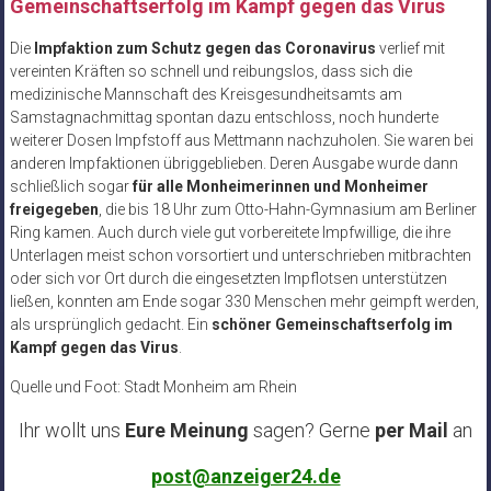
Gemeinschaftserfolg im Kampf gegen das Virus
Die
Impfaktion zum Schutz gegen das Coronavirus
verlief mit
vereinten Kräften so schnell und reibungslos, dass sich die
medizinische Mannschaft des Kreisgesundheitsamts am
Samstagnachmittag spontan dazu entschloss, noch hunderte
weiterer Dosen Impfstoff aus Mettmann nachzuholen. Sie waren bei
anderen Impfaktionen übriggeblieben. Deren Ausgabe wurde dann
schließlich sogar
für alle Monheimerinnen und Monheimer
freigegeben
, die bis 18 Uhr zum Otto-Hahn-Gymnasium am Berliner
Ring kamen. Auch durch viele gut vorbereitete Impfwillige, die ihre
Unterlagen meist schon vorsortiert und unterschrieben mitbrachten
oder sich vor Ort durch die eingesetzten Impflotsen unterstützen
ließen, konnten am Ende sogar 330 Menschen mehr geimpft werden,
als ursprünglich gedacht. Ein
schöner Gemeinschaftserfolg im
Kampf gegen das Virus
.
Quelle und Foot: Stadt Monheim am Rhein
Ihr wollt uns
Eure Meinung
sagen? Gerne
per Mail
an
post@anzeiger24.de