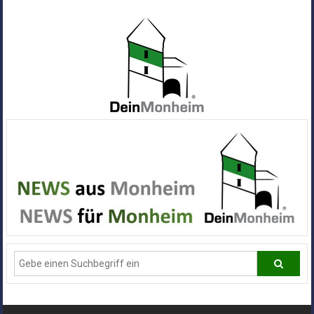
Zum
Inhalt
springen
Dein
Monheim
Alle
Infos
und
News
aus
Deiner
Stadt
Monheim