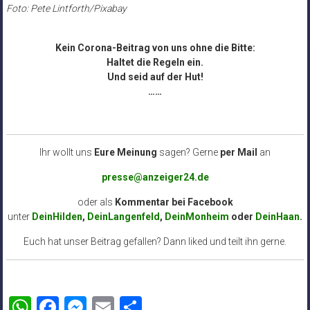
Foto: Pete Lintforth/Pixabay
Kein Corona-Beitrag von uns ohne die Bitte:
Haltet die Regeln ein.
Und seid auf der Hut!
……
Ihr wollt uns
Eure Meinung
sagen? Gerne
per Mail
an
presse@anzeiger24.de
oder als
Kommentar bei
Facebook
unter
DeinHilden
,
DeinLangenfeld
,
DeinMonheim
oder
DeinHaan
.
Euch hat unser Beitrag gefallen? Dann liked und teilt ihn gerne.
WhatsApp
Facebook
Messenger
Email
Teilen