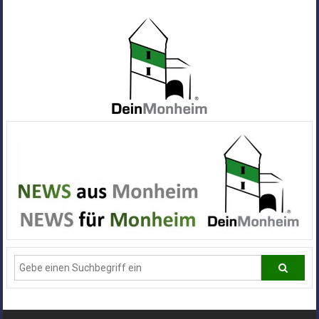
Zum
Inhalt
springen
Dein
Monheim
Alle
Infos
und
News
aus
Deiner
Stadt
Monheim