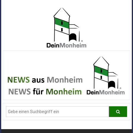
Zum
Inhalt
springen
Dein
Monheim
Alle
Infos
und
News
aus
Deiner
Stadt
Monheim