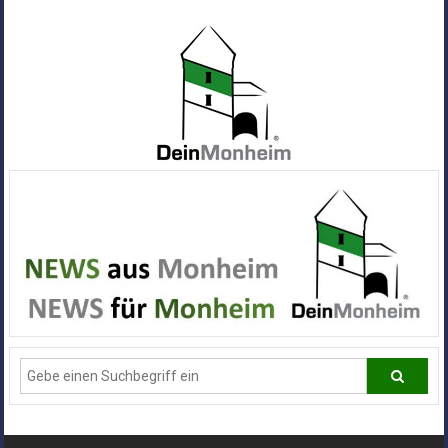
Zum
Inhalt
springen
Dein
Monheim
Alle
Infos
und
News
aus
Deiner
Stadt
Monheim