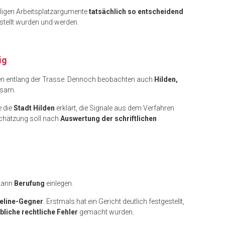
maligen Arbeitsplatzargumente
tatsächlich so entscheidend
stellt wurden und werden.
ig
nen entlang der Trasse. Dennoch beobachten auch
Hilden,
ksam.
e die
Stadt Hilden
erklärt, die Signale aus dem Verfahren
schätzung soll nach
Auswertung der schriftlichen
 kann
Berufung
einlegen.
peline-Gegner
. Erstmals hat ein Gericht deutlich festgestellt,
bliche rechtliche Fehler
gemacht wurden.