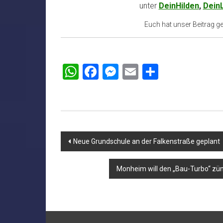
unter
DeinHilden
,
Dein
Euch hat unser Beitrag gef
WhatsApp
Facebook
Messenger
Email
Teilen
Beitragsnavigation
Neue Grundschule an der Falkenstraße geplant
Monheim will den „Bau-Turbo“ zün