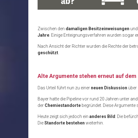
Zwischen den
damaligen Besitzeinweisungen
und
Jahre
. Einige Enteignungsverfahren wurden sogar e
Nach Ansicht der Richter wurden die Rechte der be
geschützt
.
Alte Argumente stehen erneut auf dem
Das Urteil führt nun zu einer
neuen Diskussion
über 
Bayer hatte die Pipeline vor rund 20 Jahren unter an
der
Chemiestandorte
begründet. Diese Argumente s
Heute zeigt sich jedoch ein
anderes Bild
: Die befür
Die
Standorte bestehen
weiterhin.