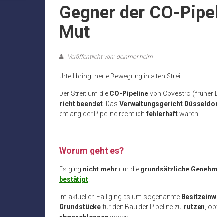
Gegner der CO-Pipe
Mut
Veröffentlicht von: deinmonheim
Urteil bringt neue Bewegung in alten Streit
Der Streit um die
CO-Pipeline
von Covestro (früher B
nicht beendet
. Das
Verwaltungsgericht Düsseldor
entlang der Pipeline rechtlich
fehlerhaft
waren.
Worum geht es?
Es ging
nicht mehr
um die
grundsätzliche Geneh
bestätigt
.
Im aktuellen Fall ging es um sogenannte
Besitzeinw
Grundstücke
für den Bau der Pipeline zu
nutzen
, ob