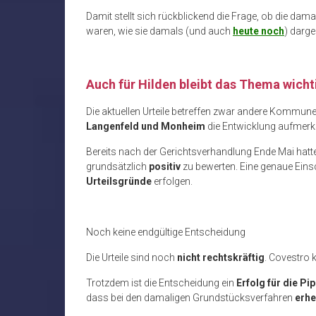
Damit stellt sich rückblickend die Frage, ob die da
waren, wie sie damals (und auch
heute noch
) darge
Auch für Hilden bleibt das Thema wicht
Die aktuellen Urteile betreffen zwar andere Kommu
Langenfeld und Monheim
die Entwicklung aufmer
Bereits nach der Gerichtsverhandlung Ende Mai hatt
grundsätzlich
positiv
zu bewerten. Eine genaue Ein
Urteilsgründe
erfolgen.
Noch keine endgültige Entscheidung
Die Urteile sind noch
nicht rechtskräftig
. Covestro
Trotzdem ist die Entscheidung ein
Erfolg für die Pi
dass bei den damaligen Grundstücksverfahren
erhe