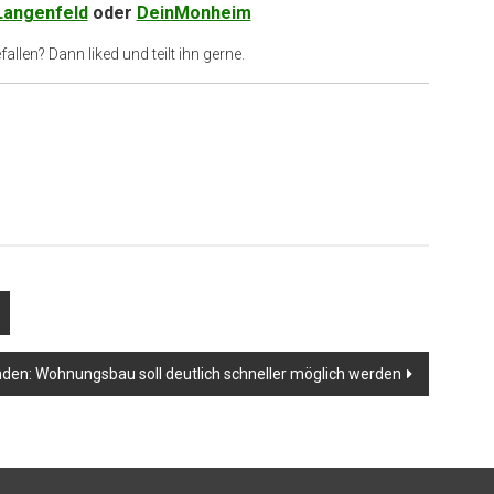
Langenfeld
oder
DeinMonheim
allen? Dann liked und teilt ihn gerne.
den: Wohnungsbau soll deutlich schneller möglich werden