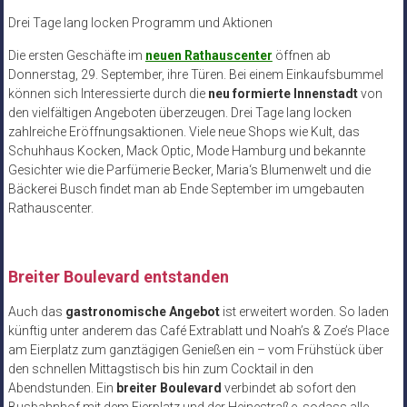
Drei Tage lang locken Programm und Aktionen
Die ersten Geschäfte im
neuen Rathauscenter
öffnen ab
Donnerstag, 29. September, ihre Türen. Bei einem Einkaufsbummel
können sich Interessierte durch die
neu formierte Innenstadt
von
den vielfältigen Angeboten überzeugen. Drei Tage lang locken
zahlreiche Eröffnungsaktionen. Viele neue Shops wie Kult, das
Schuhhaus Kocken, Mack Optic, Mode Hamburg und bekannte
Gesichter wie die Parfümerie Becker, Maria‘s Blumenwelt und die
Bäckerei Busch findet man ab Ende September im umgebauten
Rathauscenter.
Breiter Boulevard entstanden
Auch das
gastronomische Angebot
ist erweitert worden. So laden
künftig unter anderem das Café Extrablatt und Noah’s & Zoe’s Place
am Eierplatz zum ganztägigen Genießen ein – vom Frühstück über
den schnellen Mittagstisch bis hin zum Cocktail in den
Abendstunden. Ein
breiter Boulevard
verbindet ab sofort den
Busbahnhof mit dem Eierplatz und der Heinestraße, sodass alle