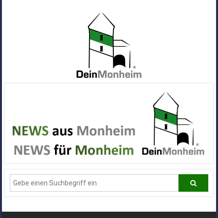
Zum
Inhalt
springen
Dein
Monheim
Alle
Infos
und
News
aus
Deiner
Stadt
Monheim