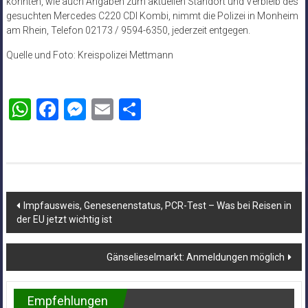
könnten, wie auch Angaben zum aktuellen Standort und Verbleib des
gesuchten Mercedes C220 CDI Kombi, nimmt die Polizei in Monheim
am Rhein, Telefon 02173 / 9594-6350, jederzeit entgegen.
Quelle und Foto: Kreispolizei Mettmann
WhatsApp
Facebook
Messenger
Email
Teilen
Beitragsnavigation
Impfausweis, Genesenenstatus, PCR-Test – Was bei Reisen in
der EU jetzt wichtig ist
Gänselieselmarkt: Anmeldungen möglich
Empfehlungen