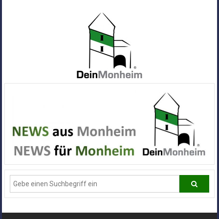
Zum
Inhalt
springen
Dein
Monheim
Alle
Infos
und
News
aus
Deiner
Stadt
Monheim