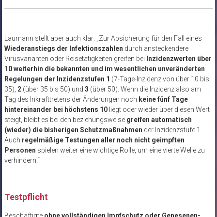
Laumann stellt aber auch klar: „Zur Absicherung für den Fall eines
Wiederanstiegs der Infektionszahlen
durch ansteckendere
Virusvarianten oder Reisetätigkeiten greifen bei
Inzidenzwerten über
10 weiterhin die bekannten und im wesentlichen unveränderten
Regelungen der Inzidenzstufen 1
(7-Tage-Inzidenz von über 10 bis
35),
2
(über 35 bis 50) und
3
(über 50). Wenn die Inzidenz also am
Tag des Inkrafttretens der Änderungen noch
keine fünf Tage
hintereinander bei höchstens 10
liegt oder wieder über diesen Wert
steigt, bleibt es bei den beziehungsweise
greifen automatisch
(wieder) die bisherigen Schutzmaßnahmen
der Inzidenzstufe 1.
Auch
regelmäßige Testungen aller noch nicht geimpften
Personen
spielen weiter eine wichtige Rolle, um eine vierte Welle zu
verhindern.“
Testpflicht
Beschäftigte
ohne vollständigen Impfschutz oder Genesenen-