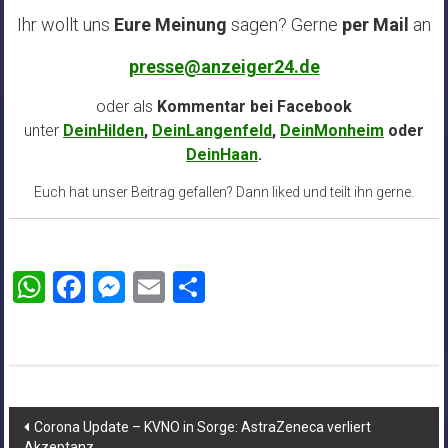
Ihr wollt uns
Eure Meinung
sagen? Gerne
per Mail
an
presse@anzeiger24.de
oder als
Kommentar bei
Facebook
unter
DeinHilden
,
DeinLangenfeld
,
DeinMonheim
oder
DeinHaan
.
Euch hat unser Beitrag gefallen? Dann liked und teilt ihn gerne.
WhatsApp
Facebook
Messenger
Email
Teilen
Beitragsnavigation
Corona Update – KVNO in Sorge: AstraZeneca verliert
Akzeptanz