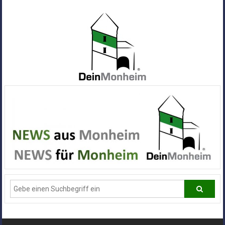
Zum
Inhalt
springen
Dein
Monheim
Alle
Infos
und
News
aus
Deiner
Stadt
Monheim