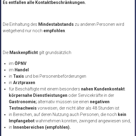
Es entfallen alle Kontaktbeschränkungen.
Die Einhaltung des
Mindestabstands
zu anderen Personen wird
weitgehend nur noch
empfohlen
.
Die
Maskenpflicht
gilt grundsätzlich
im
ÖPNV
im
Handel
in
Taxis
und bei Personenbeförderungen
in
Arztpraxen
für Beschäftigte mit einem besonders
nahen Kundenkontakt
:
körpernahe Dienstleistungen
oder Servicekräfte in der
Gastronomie;
alternativ müssen sie einen
negativen
Testnachweis
vorweisen, der nicht älter als 48 Stunden ist
in Bereichen, auf deren Nutzung auch Personen, die noch
kein
Impfangebot
wahrnehmen konnten, zwingend angewiesen sind,
in
Innenbereichen (empfohlen).