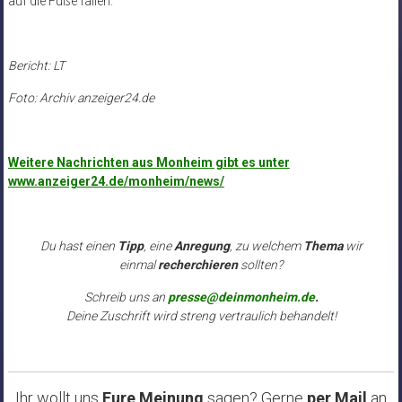
auf die Füße fallen.
Bericht: LT
Foto: Archiv anzeiger24.de
Weitere Nachrichten aus Monheim gibt es unter
www.anzeiger24.de/monheim/news/
Du hast einen
Tipp
, eine
Anregung
, zu welchem
Thema
wir
einmal
recherchieren
sollten?
Schreib uns an
presse@deinmonheim.de
.
Deine Zuschrift wird streng vertraulich behandelt!
Ihr wollt uns
Eure Meinung
sagen? Gerne
per Mail
an