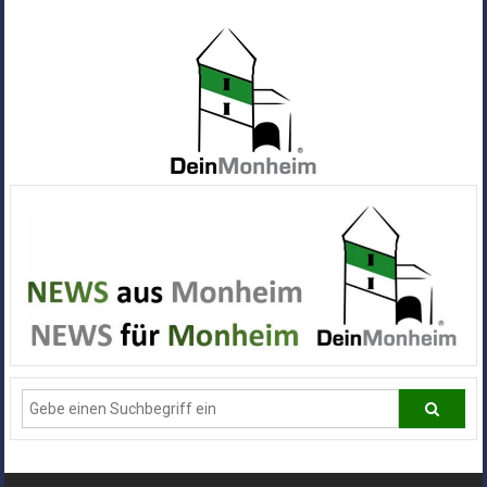
Zum
Inhalt
springen
Dein
Monheim
Alle
Infos
und
News
aus
Deiner
Stadt
Monheim