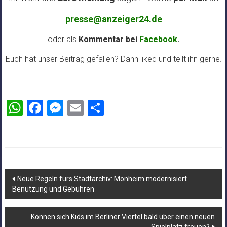
presse@anzeiger24.de
oder als
Kommentar bei
Facebook
.
Euch hat unser Beitrag gefallen? Dann liked und teilt ihn gerne.
WhatsApp
Facebook
Messenger
Email
Teilen
Beitragsnavigation
Neue Regeln fürs Stadtarchiv: Monheim modernisiert
Benutzung und Gebühren
Können sich Kids im Berliner Viertel bald über einen neuen