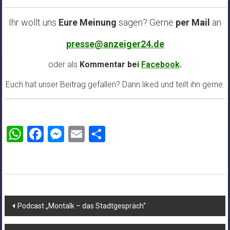
Ihr wollt uns
Eure Meinung
sagen? Gerne
per Mail
an
presse@anzeiger24.de
oder als
Kommentar bei
Facebook
.
Euch hat unser Beitrag gefallen? Dann liked und teilt ihn gerne.
WhatsApp
Facebook
Messenger
Email
Teilen
Beitragsnavigation
Podcast „Montalk – das Stadtgespräch“