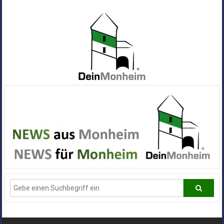
Zum
Inhalt
springen
Dein
Monheim
Alle
Infos
und
News
aus
Deiner
Stadt
Monheim