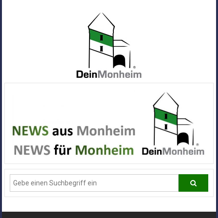
Zum
Inhalt
springen
Dein
Monheim
Alle
Infos
und
News
aus
Deiner
Stadt
Monheim