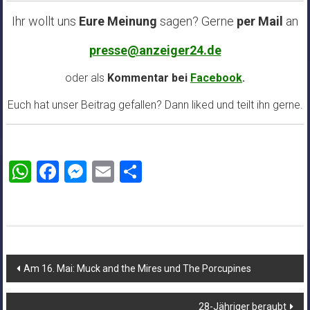
Ihr wollt uns
Eure Meinung
sagen? Gerne
per Mail
an
presse@anzeiger24.de
oder als
Kommentar bei
Facebook
.
Euch hat unser Beitrag gefallen? Dann liked und teilt ihn gerne.
WhatsApp
Facebook
Messenger
Email
Teilen
Beitragsnavigation
Am 16. Mai: Muck and the Mires und The Porcupines
28-Jähriger beraubt