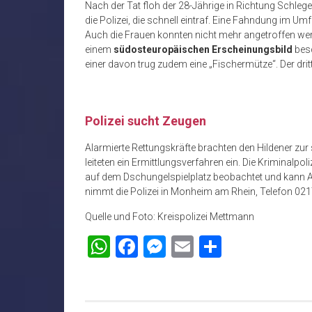
Nach der Tat floh der 28-Jährige in Richtung Schlege
die Polizei, die schnell eintraf. Eine Fahndung im Umf
Auch die Frauen konnten nicht mehr angetroffen werde
einem
südosteuropäischen Erscheinungsbild
besc
einer davon trug zudem eine „Fischermütze“. Der drit
Polizei sucht Zeugen
Alarmierte Rettungskräfte brachten den Hildener zu
leiteten ein Ermittlungsverfahren ein. Die Kriminalpol
auf dem Dschungelspielplatz beobachtet und kann An
nimmt die Polizei in Monheim am Rhein, Telefon 021
Quelle und Foto: Kreispolizei Mettmann
WhatsApp
Facebook
Messenger
Email
Teilen