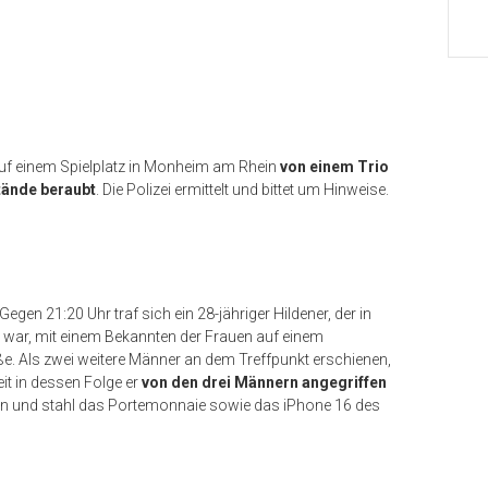
uf einem Spielplatz in Monheim am Rhein
von einem Trio
tände beraubt
. Die Polizei ermittelt und bittet um Hinweise.
en 21:20 Uhr traf sich ein 28-jähriger Hildener, der in
n war, mit einem Bekannten der Frauen auf einem
e. Als zwei weitere Männer an dem Treffpunkt erschienen,
t in dessen Folge er
von den drei Männern angegriffen
ein und stahl das Portemonnaie sowie das iPhone 16 des