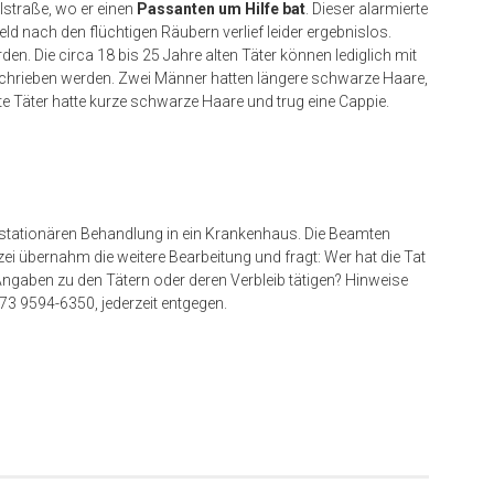
lstraße, wo er einen
Passanten um Hilfe bat
. Dieser alarmierte
eld nach den flüchtigen Räubern verlief leider ergebnislos.
n. Die circa 18 bis 25 Jahre alten Täter können lediglich mit
hrieben werden. Zwei Männer hatten längere schwarze Haare,
te Täter hatte kurze schwarze Haare und trug eine Cappie.
r stationären Behandlung in ein Krankenhaus. Die Beamten
izei übernahm die weitere Bearbeitung und fragt: Wer hat die Tat
gaben zu den Tätern oder deren Verbleib tätigen? Hinweise
73 9594-6350, jederzeit entgegen.