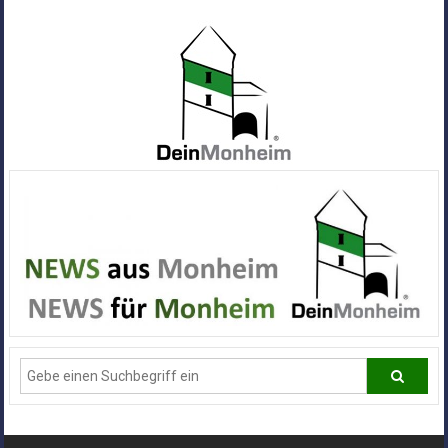
Zum
Inhalt
springen
Dein
Monheim
Alle
Infos
und
News
aus
Deiner
Stadt
Monheim