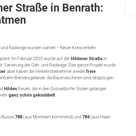
er Straße in Benrath:
atmen
 und Radwege wurden saniert – Neuer Kreisverkehr
plant: Im Februar 2025 wurde auf der
Hildener Straße
in
iel: Sanierung der Geh- und Radwege. Das ganze Projekt wurde
ber
aber haben die Verkehrsteilnehmer wieder
freie
nbahn-Betriebsgelände: die Baumaschinen sind abgezogen.
nd
Hilden
freuen, die in den Düsseldorfer Süden gelangen
rkehr
ganz schön geknubbelt
.
hn-Busse
788
(aus Monheim kommend) und
784
(aus Haan