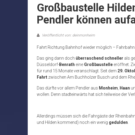
Großbaustelle Hilden
Pendler können auf
Veröffentlicht von: deinmonheim
Fahrt Richtung Bahnhof wieder möglich – Fahrbahn
Das ging dann doch
überraschend schneller
als ge
Düsseldorf-
Benrath
eine
Großbaustelle
eröffnet. Z
für rund 15 Monate veranschlagt. Seit dem
29. Okto
Fahrt
zwischen Am Buchholzer Busch und dem Rhei
Das dürfte vor allem Pendler aus
Monheim
,
Haan
u
wollen. Denn stadteinwärts hat sich teilweise der Ve
Allerdings müssen sich die Fahrgäste der Rheinba
und Hilden kommend) noch ein wenig
gedulden
.