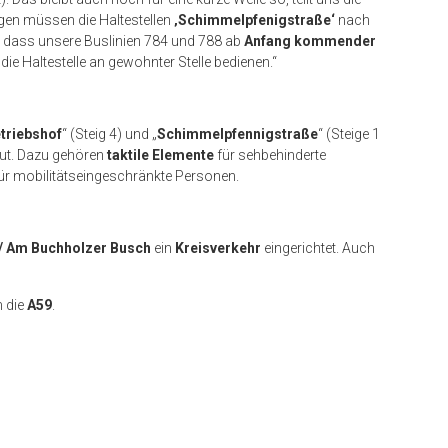
gen müssen die Haltestellen
‚Schimmelpfenigstraße‘
nach
, dass unsere Buslinien 784 und 788 ab
Anfang kommender
die Haltestelle an gewohnter Stelle bedienen.“
triebshof
“ (Steig 4) und „
Schimmelpfennigstraße
“ (Steige 1
t. Dazu gehören
taktile Elemente
für sehbehinderte
ür mobilitätseingeschränkte Personen.
 / Am Buchholzer Busch
ein
Kreisverkehr
eingerichtet. Auch
m die
A59
.