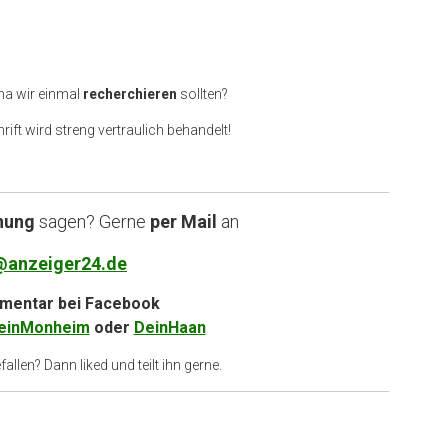
ma wir einmal
recherchieren
sollten?
rift wird streng vertraulich behandelt!
nung
sagen? Gerne
per Mail
an
@anzeiger24.de
entar bei
Facebook
einMonheim
oder
DeinHaan
allen? Dann liked und teilt ihn gerne.