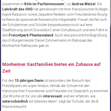
zusammen in
Köln im Parfümmuseum
“, so
Andrea Welzel.
Die
Lehrkraft des OHG
hat gemeinsam mit ihrer französischen Kollegin
Ingrid Radulovic sowie Jaqueline Nedelec vom Freundeskreis Bourg-
la-Reine die spannende Reisewoche mitgestaltet. Freuen dürfen sich
die Schülerinnen und Schüler beispielsweise noch auf eine
Stadtführung durch Düsseldorf, einen Schulbesuch und eine Fahrt in
den
Freizeitpark Phantasialand
. Auch eine persönliche Begrüßung
durch Bürgermeister Daniel Zimmermann im Ratssaal des
Monheimer Rathauses gab es.
Monheimer Gastfamilien bieten ein Zuhause auf
Zeit
Für den
13-jährigen Davin
ist besonders der Besuch des
Freizeitparks ein super Anlass, fernab der Schule mit den
französischen Freundinnen und Freunden ins Gespräch zu kommen.
„Die Woche ist für uns alle
interessant
, weil wir erfahren, wie
unterschiedlich
wir teilweise leben“, sagt der Schüler, der die 8.
Klasse besucht.