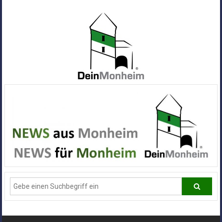
Zum
Inhalt
springen
Dein
Monheim
Alle
Infos
und
News
aus
Deiner
Stadt
Monheim