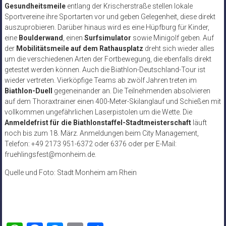
Gesundheitsmeile
entlang der Krischerstraße stellen lokale
Sportvereine ihre Sportarten vor und geben Gelegenheit, diese direkt
auszuprobieren. Darüber hinaus wird es eine Hüpfburg für Kinder,
eine
Boulderwand
, einen
Surfsimulator
sowie Minigolf geben. Auf
der
Mobilitätsmeile auf dem Rathausplatz
dreht sich wieder alles
um die verschiedenen Arten der Fortbewegung, die ebenfalls direkt
getestet werden können. Auch die Biathlon-Deutschland-Tour ist
wieder vertreten. Vierköpfige Teams ab zwölf Jahren treten im
Biathlon-Duell
gegeneinander an. Die Teilnehmenden absolvieren
auf dem Thoraxtrainer einen 400-Meter-Skilanglauf und Schießen mit
vollkommen ungefährlichen Laserpistolen um die Wette. Die
Anmeldefrist für die Biathlonstaffel-Stadtmeisterschaft
läuft
noch bis zum 18. März. Anmeldungen beim City Management,
Telefon: +49 2173 951-6372 oder 6376 oder per E-Mail:
fruehlingsfest@monheim.de.
Quelle und Foto: Stadt Monheim am Rhein