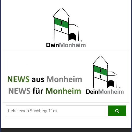
Zum
Inhalt
springen
Dein
Monheim
Alle
Infos
und
News
aus
Deiner
Stadt
Monheim