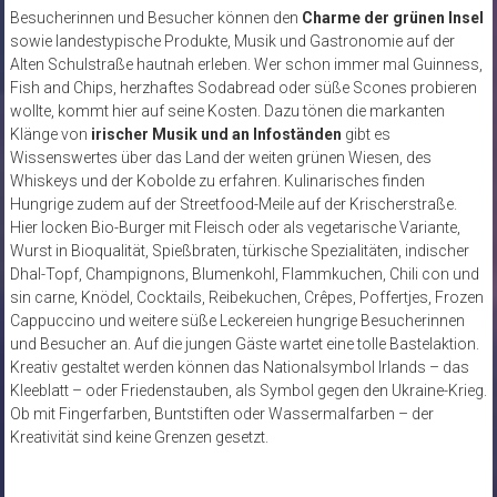
Besucherinnen und Besucher können den
Charme der grünen Insel
sowie landestypische Produkte, Musik und Gastronomie auf der
Alten Schulstraße hautnah erleben. Wer schon immer mal Guinness,
Fish and Chips, herzhaftes Sodabread oder süße Scones probieren
wollte, kommt hier auf seine Kosten. Dazu tönen die markanten
Klänge von
irischer Musik und an Infoständen
gibt es
Wissenswertes über das Land der weiten grünen Wiesen, des
Whiskeys und der Kobolde zu erfahren. Kulinarisches finden
Hungrige zudem auf der Streetfood-Meile auf der Krischerstraße.
Hier locken Bio-Burger mit Fleisch oder als vegetarische Variante,
Wurst in Bioqualität, Spießbraten, türkische Spezialitäten, indischer
Dhal-Topf, Champignons, Blumenkohl, Flammkuchen, Chili con und
sin carne, Knödel, Cocktails, Reibekuchen, Crêpes, Poffertjes, Frozen
Cappuccino und weitere süße Leckereien hungrige Besucherinnen
und Besucher an. Auf die jungen Gäste wartet eine tolle Bastelaktion.
Kreativ gestaltet werden können das Nationalsymbol Irlands – das
Kleeblatt – oder Friedenstauben, als Symbol gegen den Ukraine-Krieg.
Ob mit Fingerfarben, Buntstiften oder Wassermalfarben – der
Kreativität sind keine Grenzen gesetzt.