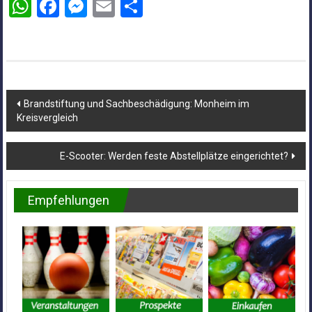
WhatsApp
Facebook
Messenger
Email
Teilen
Beitragsnavigation
Brandstiftung und Sachbeschädigung: Monheim im
Kreisvergleich
E-Scooter: Werden feste Abstellplätze eingerichtet?
Empfehlungen