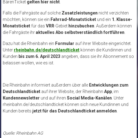
BärenTicket
gelten hier nicht
.
Falls die Fahrgäste auf solche
Zusatzleistungen
nicht verzichten
möchten, können sie ein
Fahrrad-Monatsticket
und ein
1. Klasse-
Monatsticket
für das
VRR
-Gebiet
hinzubuchen
. Außerdem können
die Fahrgäste ihr
aktuelles Abo selbstverständlich fortführen
.
Dazu hat die Rheinbahn ein
Formular
auf ihrer Website eingerichtet.
Unter
rheinbahn.de/deutschlandticket
können die Kundinnen und
Kunden
bis zum 6. April 2023
angeben, dass sie ihr Abonnement so
belassen wollen, wie es ist.
Die Rheinbahn informiert außerdem über alle
Entwicklungen zum
Deutschlandticket
auf ihrer Website, der Rheinbahn
App
, im
Kundennewsletter
und auf ihren
Social Media-Kanälen
. Unter
rheinbahn.de/deutschlandticket können sich neue Kundinnen und
Kunden bereits
jetzt für das Deutschlandticket anmelden
.
Quelle: Rheinbahn AG