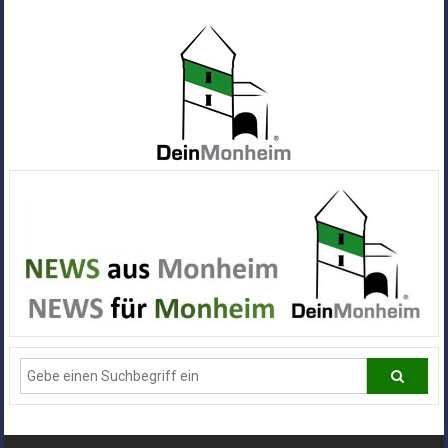
Zum
Inhalt
springen
Dein
Monheim
Alle
Infos
und
News
aus
Deiner
Stadt
Monheim