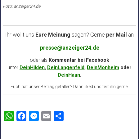
Foto: anzeiger24.de
Ihr wollt uns
Eure Meinung
sagen? Gerne
per Mail
an
presse@anzeiger24.de
oder als
Kommentar bei
Facebook
unter
DeinHilden
,
DeinLangenfeld
,
DeinMonheim
oder
DeinHaan
.
Euch hat unser Beitrag gefallen? Dann liked und teilt ihn gerne.
WhatsApp
Facebook
Messenger
Email
Teilen