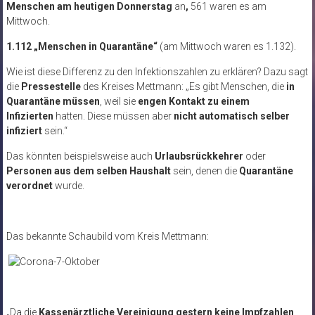
Menschen am heutigen Donnerstag
an
,
561 waren es am
Mittwoch.
1.112 „Menschen in Quarantäne“
(am Mittwoch waren es 1.132).
Wie ist diese Differenz zu den Infektionszahlen zu erklären? Dazu sagt
die
Pressestelle
des Kreises Mettmann: „Es gibt Menschen, die
in
Quarantäne müssen
, weil sie
engen Kontakt zu einem
Infizierten
hatten. Diese müssen aber
nicht automatisch selber
infiziert
sein.“
Das könnten beispielsweise auch
Urlaubsrückkehrer
oder
Personen aus dem selben Haushalt
sein, denen die
Quarantäne
verordnet
wurde.
Das bekannte Schaubild vom Kreis Mettmann:
„Da die
Kassenärztliche Vereinigung gestern keine Impfzahlen