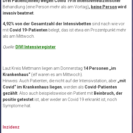
Drei Patient(innen)
wegen Covid 19 in intensivmedizinischer
Behandlung (eine Person mehr als am Vortag)
,
keine Person
wird
invasiv beatmet
.
4,92% von der Gesamtzahl der Intensivbetten
sind nach wie vor
mit
Covid 19-Patienten
belegt, das ist etwa ein Prozentpunkt mehr
als am Mittwoch.
Quelle:
DIVI Intensivregister
Laut Kreis Mettmann liegen am Donnerstag
14 Personen „im
Krankenhaus“
(elf waren es am Mittwoch).
Hinweis: Auch Patienten, die nicht auf der Intensivstation, aber
„mit
Covid“ im Krankenhaus liegen
, werden als
Covid-Patienten
gezählt
. Also auch beispielsweise ein Patient mit
Beinbruch, der
positiv getestet
ist, aber weder an Covid 19 erkrankt ist, noch
Symptome hat.
Inzidenz