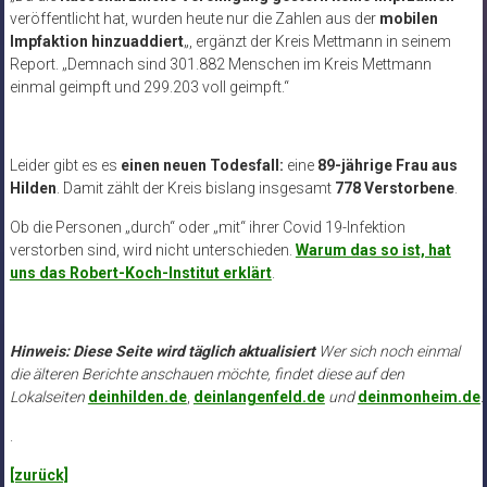
veröffentlicht hat, wurden heute nur die Zahlen aus der
mobilen
Impfaktion hinzuaddiert
„, ergänzt der Kreis Mettmann in seinem
Report. „Demnach sind 301.882 Menschen im Kreis Mettmann
einmal geimpft und 299.203 voll geimpft.“
Leider gibt es es
einen neuen Todesfall:
eine
89-jährige Frau aus
Hilden
. Damit zählt der Kreis bislang insgesamt
778 Verstorbene
.
Ob die Personen „durch“ oder „mit“ ihrer Covid 19-Infektion
verstorben sind, wird nicht unterschieden.
Warum das so ist, hat
uns das Robert-Koch-Institut erklärt
.
Hinweis: Diese Seite wird täglich aktualisiert
Wer sich noch einmal
die älteren Berichte anschauen möchte, findet diese auf den
Lokalseiten
deinhilden.de
,
deinlangenfeld.de
und
deinmonheim.de
.
.
[zurück]