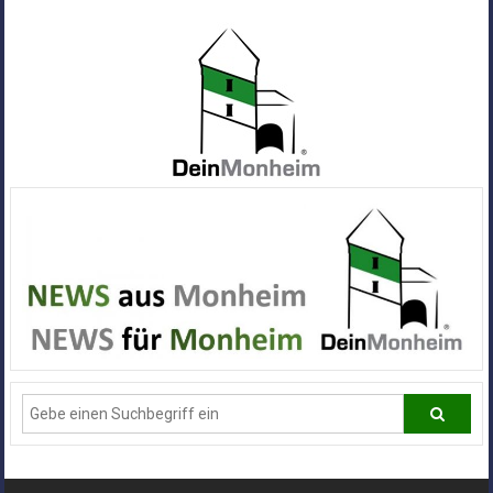
Zum
Inhalt
springen
Dein
Monheim
Alle
Infos
und
News
aus
Deiner
Stadt
Monheim