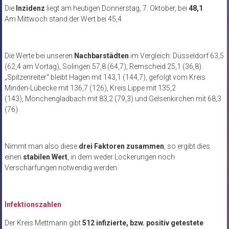
Die
Inzidenz
liegt am heutigen Donnerstag, 7. Oktober, bei
48,1
.
Am Mittwoch stand der Wert bei 45,4.
Die Werte bei unseren
Nachbarstädten
im Vergleich: Düsseldorf 63,5
(62,4 am Vortag), Solingen 57,8 (64,7), Remscheid 25,1 (36,8).
„Spitzenreiter“ bleibt Hagen mit 143,1 (144,7), gefolgt vom Kreis
Minden-Lübecke mit 136,7 (126), Kreis Lippe mit 135,2
(143), Mönchengladbach mit 83,2 (79,3) und Gelsenkirchen mit 68,3
(76).
Nimmt man also diese
drei Faktoren zusammen
, so ergibt dies
einen
stabilen Wert
, in dem weder Lockerungen noch
Verschärfungen notwendig werden.
Infektionszahlen
Der Kreis Mettmann gibt
512 infizierte, bzw. positiv getestete