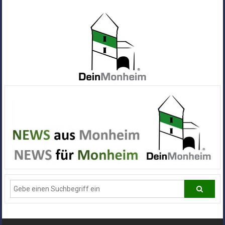
Zum
Inhalt
springen
Dein
Monheim
Alle
Infos
und
News
aus
Deiner
Stadt
Monheim