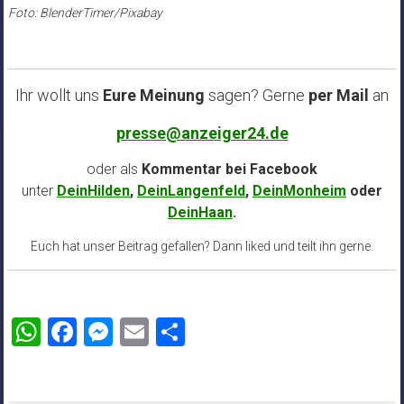
Foto: BlenderTimer/Pixabay
Ihr wollt uns
Eure Meinung
sagen? Gerne
per Mail
an
presse@anzeiger24.de
oder als
Kommentar bei
Facebook
unter
DeinHilden
,
DeinLangenfeld
,
DeinMonheim
oder
DeinHaan
.
Euch hat unser Beitrag gefallen? Dann liked und teilt ihn gerne.
WhatsApp
Facebook
Messenger
Email
Teilen