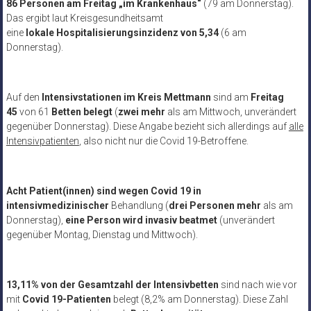
86 Personen am Freitag „im Krankenhaus“
(79 am Donnerstag).
Das ergibt laut Kreisgesundheitsamt
eine
lokale Hospitalisierungsinzidenz von 5,34
(6 am
Donnerstag).
Auf den
Intensivstationen im Kreis Mettmann
sind am
Freitag
45
von 61
Betten
belegt
(
zwei mehr
als am Mittwoch, unverändert
gegenüber Donnerstag). Diese Angabe bezieht sich allerdings auf
alle
Intensivpatienten
, also nicht nur die Covid 19-Betroffene.
Acht Patient(innen) sind
wegen Covid 19 in
intensivmedizinischer
Behandlung (
drei Personen mehr
als am
Donnerstag),
eine Person wird
invasiv beatmet
(unverändert
gegenüber Montag, Dienstag und Mittwoch).
13,11% von der Gesamtzahl der Intensivbetten
sind nach wie vor
mit
Covid 19-Patienten
belegt (8,2% am Donnerstag). Diese Zahl