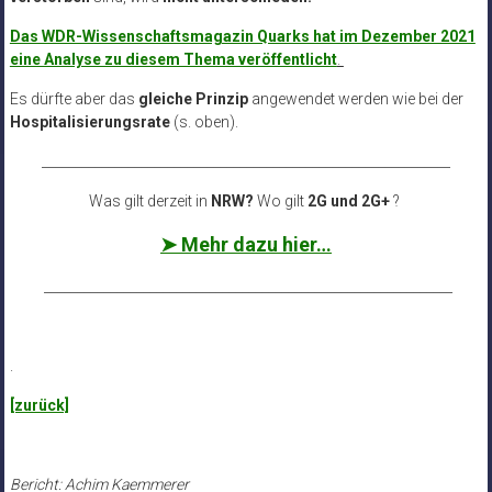
Das WDR-Wissenschaftsmagazin Quarks hat im Dezember 2021
eine Analyse zu diesem Thema veröffentlicht
.
Es dürfte aber das
gleiche Prinzip
angewendet werden wie bei der
Hospitalisierungsrate
(s. oben).
______________________________________________________________
Was gilt derzeit in
NRW?
Wo gilt
2G und 2G+
?
➤ Mehr dazu hier…
______________________________________________________________
.
[zurück]
Bericht: Achim Kaemmerer