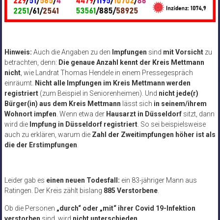
Hinweis:
Auch die Angaben zu den
Impfungen
sind
mit Vorsicht
zu
betrachten, denn:
Die genaue Anzahl kennt der Kreis Mettmann
nicht
, wie Landrat Thomas Hendele in einem Pressegespräch
einräumt.
Nicht alle Impfungen im Kreis Mettmann werden
registriert
(zum Beispiel in Seniorenheimen). Und
nicht jede(r)
Bürger(in) aus dem Kreis Mettmann
lässt sich
in seinem/ihrem
Wohnort impfen
. Wenn etwa der
Hausarzt in Düsseldorf
sitzt, dann
wird die
Impfung in Düsseldorf registriert
. So sei beispielsweise
auch zu erklären, warum die
Zahl der Zweitimpfungen höher ist als
die der Erstimpfungen
.
Leider gab es
einen neuen Todesfall:
ein 83-jähriger Mann aus
Ratingen. Der Kreis zählt bislang
885 Verstorbene
.
Ob die Personen
„durch“ oder „mit“ ihrer Covid 19-Infektion
verstorben
sind, wird
nicht unterschieden.