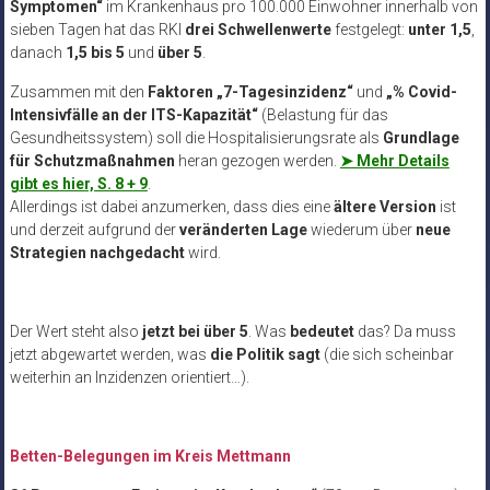
Symptomen“
im Krankenhaus pro 100.000 Einwohner innerhalb von
sieben Tagen hat das RKI
drei Schwellenwerte
festgelegt:
unter 1,5
,
danach
1,5 bis 5
und
über 5
.
Zusammen mit den
Faktoren „7-Tagesinzidenz“
und
„% Covid-
Intensivfälle an der ITS-Kapazität“
(Belastung für das
Gesundheitssystem) soll die Hospitalisierungsrate als
Grundlage
für Schutzmaßnahmen
heran gezogen werden.
➤ Mehr Details
gibt es hier, S. 8 + 9
.
Allerdings ist dabei anzumerken, dass dies eine
ältere Version
ist
und derzeit aufgrund der
veränderten Lage
wiederum über
neue
Strategien nachgedacht
wird.
Der Wert steht also
jetzt bei über 5
. Was
bedeutet
das? Da muss
jetzt abgewartet werden, was
die Politik sagt
(die sich scheinbar
weiterhin an Inzidenzen orientiert…).
Betten-Belegungen im Kreis Mettmann