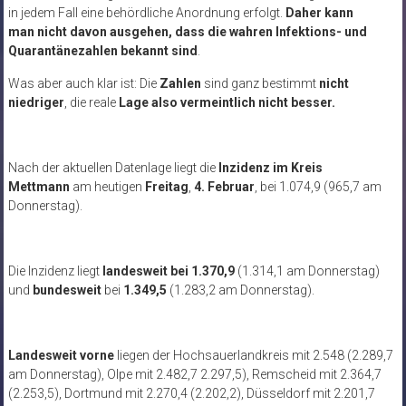
in jedem Fall eine behördliche Anordnung erfolgt.
Daher kann
man nicht davon ausgehen, dass die wahren Infektions- und
Quarantänezahlen bekannt sind
.
Was aber auch klar ist: Die
Zahlen
sind ganz bestimmt
nicht
niedriger
, die reale
Lage also vermeintlich nicht besser.
Nach der aktuellen Datenlage liegt die
Inzidenz im Kreis
Mettmann
am heutigen
Freitag
,
4. Februar
, bei 1.074,9 (965,7 am
Donnerstag).
Die Inzidenz liegt
landesweit bei 1.370,9
(1.314,1 am Donnerstag)
und
bundesweit
bei
1.349,5
(1.283,2 am Donnerstag).
Landesweit
vorne
liegen der Hochsauerlandkreis mit 2.548 (2.289,7
am Donnerstag), Olpe mit 2.482,7 2.297,5), Remscheid mit 2.364,7
(2.253,5), Dortmund mit 2.270,4 (2.202,2), Düsseldorf mit 2.201,7