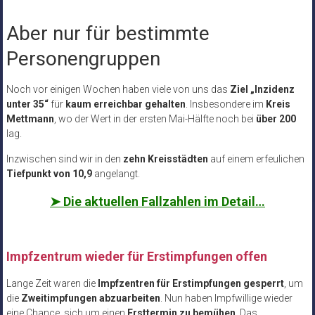
Aber nur für bestimmte
Personengruppen
Noch vor einigen Wochen haben viele von uns das
Ziel „Inzidenz
unter 35“
für
kaum erreichbar gehalten
. Insbesondere im
Kreis
Mettmann
, wo der Wert in der ersten Mai-Hälfte noch bei
über 200
lag.
Inzwischen sind wir in den
zehn Kreisstädten
auf einem erfeulichen
Tiefpunkt von 10,9
angelangt.
➤
Die aktuellen Fallzahlen im Detail…
Impfzentrum wieder für Erstimpfungen offen
Lange Zeit waren die
Impfzentren für Erstimpfungen gesperrt
, um
die
Zweitimpfungen abzuarbeiten
. Nun haben Impfwillige wieder
eine Chance, sich um einen
Ersttermin zu bemühen
. Das