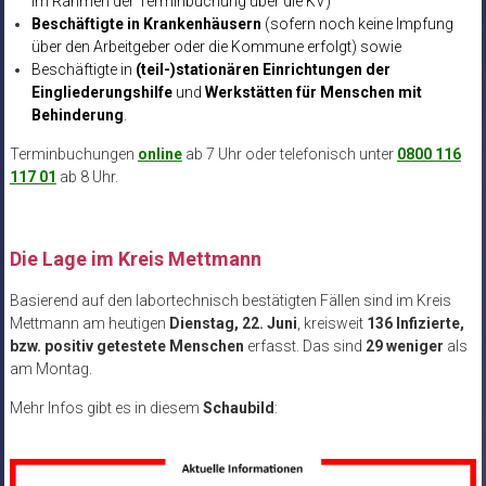
im Rahmen der Terminbuchung über die KV)
Beschäftigte in Krankenhäusern
(sofern noch keine Impfung
über den Arbeitgeber oder die Kommune erfolgt) sowie
Beschäftigte in
(teil-)stationären Einrichtungen der
Eingliederungshilfe
und
Werkstätten für Menschen mit
Behinderung
.
Terminbuchungen
online
ab 7 Uhr oder telefonisch unter
0800 116
117 01
ab 8 Uhr.
.
Die Lage im Kreis Mettmann
Basierend auf den labortechnisch bestätigten Fällen sind im Kreis
Mettmann am heutigen
Dienstag, 22. Juni
, kreisweit
136 Infizierte,
bzw. positiv getestete Menschen
erfasst. Das sind
29 weniger
als
am Montag.
Mehr Infos gibt es in diesem
Schaubild
: