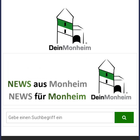
Zum
Inhalt
springen
Dein
Monheim
Alle
Infos
und
News
aus
Deiner
Stadt
Monheim