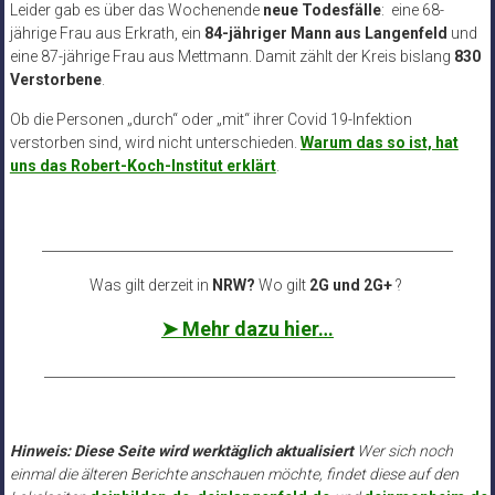
Leider gab es über das Wochenende
neue Todesfälle
:
eine 68-
jährige Frau aus Erkrath, ein
84-jähriger Mann aus Langenfeld
und
eine 87-jährige Frau aus Mettmann
. Damit zählt der Kreis bislang
830
Verstorbene
.
Ob die Personen „durch“ oder „mit“ ihrer Covid 19-Infektion
verstorben sind, wird nicht unterschieden.
Warum das so ist, hat
uns das Robert-Koch-Institut erklärt
.
______________________________________________________________
Was gilt derzeit in
NRW?
Wo gilt
2G und 2G+
?
➤ Mehr dazu hier…
______________________________________________________________
Hinweis: Diese Seite wird werktäglich aktualisiert
Wer sich noch
einmal die älteren Berichte anschauen möchte, findet diese auf den