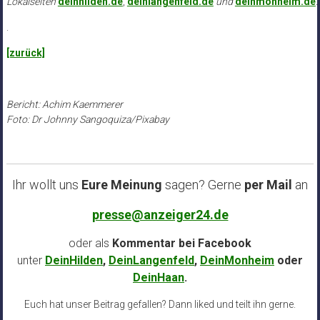
Lokalseiten
deinhilden.de
,
deinlangenfeld.de
und
deinmonheim.de
.
.
[zurück]
Bericht: Achim Kaemmerer
Foto: Dr Johnny Sangoquiza/Pixabay
Ihr wollt uns
Eure Meinung
sagen? Gerne
per Mail
an
presse@anzeiger24.de
oder als
Kommentar bei
Facebook
unter
DeinHilden
,
DeinLangenfeld
,
DeinMonheim
oder
DeinHaan
.
Euch hat unser Beitrag gefallen? Dann liked und teilt ihn gerne.