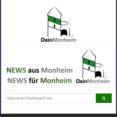
Zum
Inhalt
springen
Dein
Monheim
Alle
Infos
und
News
aus
Deiner
Stadt
Monheim