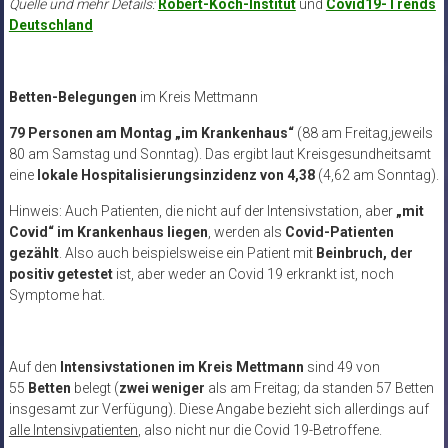
Quelle und mehr Details:
Robert-Koch-Institut
und
Covid19-Trends
Deutschland
Betten-Belegungen
im Kreis Mettmann
79 Personen am Montag „im Krankenhaus“
(88 am Freitag,jeweils
80 am Samstag und Sonntag). Das ergibt laut Kreisgesundheitsamt
eine
lokale Hospitalisierungsinzidenz von 4,38
(4,62 am Sonntag).
Hinweis: Auch Patienten, die nicht auf der Intensivstation, aber
„mit
Covid“ im Krankenhaus liegen
, werden als
Covid-Patienten
gezählt
. Also auch beispielsweise ein Patient mit
Beinbruch, der
positiv getestet
ist, aber weder an Covid 19 erkrankt ist, noch
Symptome hat.
Auf den
Intensivstationen im Kreis Mettmann
sind 49 von
55
Betten
belegt (
zwei weniger
als am Freitag; da standen 57 Betten
insgesamt zur Verfügung). Diese Angabe bezieht sich allerdings auf
alle Intensivpatienten
, also nicht nur die Covid 19-Betroffene.