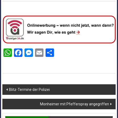
WhatsApp
Facebook
Messenger
Email
Teilen
Beitragsnavigation
Blitz-Termine der Polizei
Monheimer mit Pfefferspray angegriffen