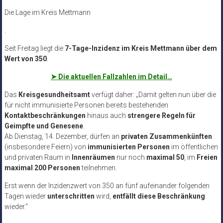
Die Lage im Kreis Mettmann
.
Seit Freitag liegt die
7-Tage-Inzidenz im Kreis Mettmann über dem
Wert von 350
.
➤
Die aktuellen Fallzahlen im Detail…
Das
Kreisgesundheitsamt
verfügt daher: „Damit gelten nun über die
für nicht immunisierte Personen bereits bestehenden
Kontaktbeschränkungen
hinaus auch
strengere Regeln für
Geimpfte und Genesene
.
Ab Dienstag, 14. Dezember, dürfen an
privaten Zusammenkünften
(insbesondere Feiern) von
immunisierten Personen
im öffentlichen
und privaten Raum in
Innenräumen
nur noch
maximal 50
, im
Freien
maximal 200 Personen
teilnehmen.
Erst wenn der Inzidenzwert von 350 an fünf aufeinander folgenden
Tagen wieder
unterschritten
wird,
entfällt diese Beschränkung
wieder.“