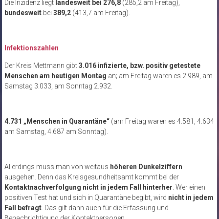
Die Inzidenz liegt
landesweit
bei 276,8
(285,2 am Freitag),
bundesweit
bei
389,2
(413,7 am Freitag).
Infektionszahlen
Der Kreis Mettmann gibt
3.016 infizierte, bzw. positiv getestete
Menschen am heutigen Montag
an; am Freitag waren es 2.989, am
Samstag 3.033, am Sonntag 2.932.
4.731 „Menschen in Quarantäne“
(am Freitag waren es 4.581, 4.634
am Samstag, 4.687 am Sonntag).
Allerdings muss man von weitaus
höheren Dunkelziffern
ausgehen. Denn das Kreisgesundheitsamt kommt bei der
Kontaktnachverfolgung nicht in jedem Fall hinterher
. Wer einen
positiven Test hat und sich in Quarantäne begibt, wird
nicht in jedem
Fall befragt
. Das gilt dann auch für die Erfassung und
Benachrichtigung der Kontaktpersonen…