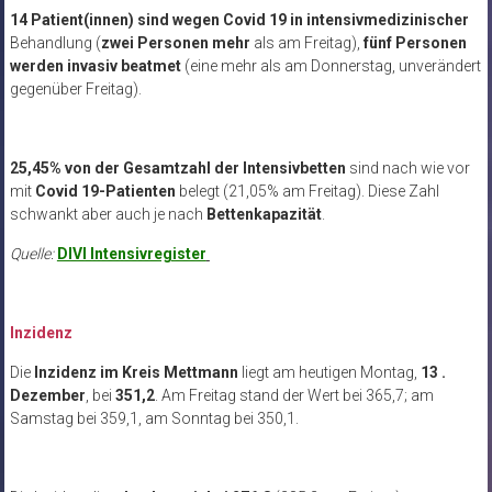
14 Patient(innen) sind
wegen Covid 19 in intensivmedizinischer
Behandlung (
zwei Personen mehr
als am Freitag),
fünf Personen
werden
invasiv beatmet
(eine mehr als am Donnerstag, unverändert
gegenüber Freitag).
25,45% von der Gesamtzahl der Intensivbetten
sind nach wie vor
mit
Covid 19-Patienten
belegt (21,05% am Freitag). Diese Zahl
schwankt aber auch je nach
Bettenkapazität
.
Quelle:
DIVI Intensivregister
Inzidenz
Die
Inzidenz im Kreis Mettmann
liegt am heutigen Montag,
13 .
Dezember
, bei
351,2
. Am Freitag stand der Wert bei 365,7; am
Samstag bei 359,1, am Sonntag bei 350,1.