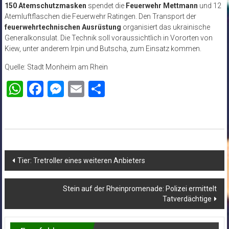
150 Atemschutzmasken
spendet die
Feuerwehr Mettmann
und 12
Atemluftflaschen die Feuerwehr Ratingen. Den Transport der
feuerwehrtechnischen Ausrüstung
organisiert das ukrainische
Generalkonsulat. Die Technik soll voraussichtlich in Vororten von
Kiew, unter anderem Irpin und Butscha, zum Einsatz kommen.
Quelle: Stadt Monheim am Rhein
WhatsApp
Facebook
Messenger
Email
Teilen
Beitragsnavigation
Tier: Tretroller eines weiteren Anbieters
Stein auf der Rheinpromenade: Polizei ermittelt
Tatverdächtige