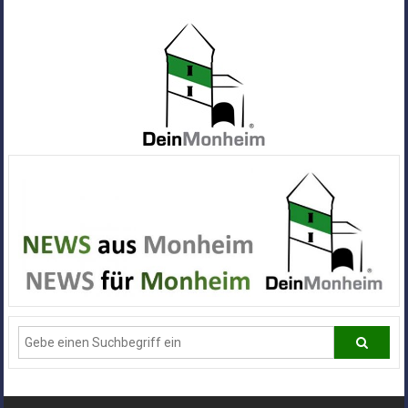
Zum
Inhalt
springen
Dein
Monheim
Alle
Infos
und
News
aus
Deiner
Stadt
Monheim