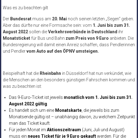
Was es zu beachten gilt
Der
Bundesrat
muss am
20. Mai
noch seinen letzten „Segen“ geben.
Aber das dürfte nur eine Formsache sein: vom
1. Juni bis zum 31.
August 2022
sollen die
Verkehrsverbünde in Deutschland
ihr
Monatsticket
für Bus und Bahn
zum Preis von 9 Euro
anbieten. Die
Bundesregierung will damit einen Anreiz schaffen, dass Pendlerinnen
und Pendler
vom Auto auf den ÖPNV umsteigen.
Beispielhaft hat die
Rheinbahn
in Düsseldorf hat nun verkündet, wie
die Menschen an den besonders günstigen Fahrschein kommen und
was zu beachten ist:
Das 9-Euro-Ticket ist jeweils
monatlich vom 1. Juni bis zum 31.
August 2022 gültig
.
Es handelt sich um eine
Monatskarte
, die jeweils bis zum
Monatsende gültig ist – unabhängig davon, zu welchem Zeitpunkt
man das Ticket kauft.
Für jeden Monat im
Aktionszeitraum
(Juni, Juli und August)
muss ein
neues Ticket für je 9 Euro gekauft
werden. Für die