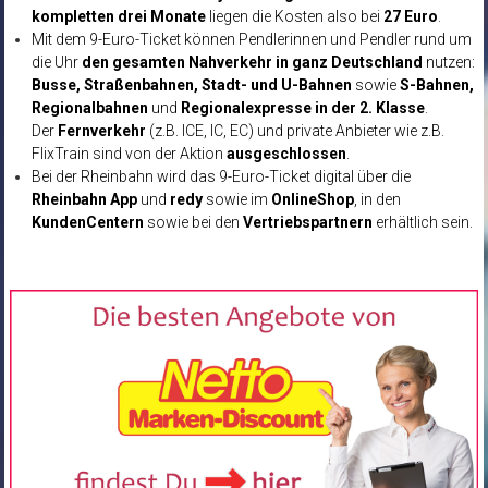
kompletten drei Monate
liegen die Kosten also bei
27 Euro
.
Mit dem 9-Euro-Ticket können Pendlerinnen und Pendler rund um
die Uhr
den gesamten Nahverkehr in ganz Deutschland
nutzen:
Busse, Straßenbahnen, Stadt- und U-Bahnen
sowie
S-Bahnen,
Regionalbahnen
und
Regionalexpresse in der 2. Klasse
.
Der
Fernverkehr
(z.B. ICE, IC, EC) und private Anbieter wie z.B.
FlixTrain sind von der Aktion
ausgeschlossen
.
Bei der Rheinbahn wird das 9-Euro-Ticket digital über die
Rheinbahn App
und
redy
sowie im
OnlineShop
, in den
KundenCentern
sowie bei den
Vertriebspartnern
erhältlich sein.