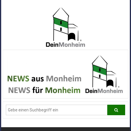
Zum
Inhalt
springen
Dein
Monheim
Alle
Infos
und
News
aus
Deiner
Stadt
Monheim