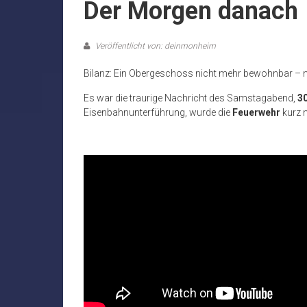
Der Morgen danach
Veröffentlicht von: deinmonheim
Bilanz: Ein Obergeschoss nicht mehr bewohnbar – n
Es war die traurige Nachricht des Samstagabend,
30
Eisenbahnunterführung, wurde die
Feuerwehr
kurz 