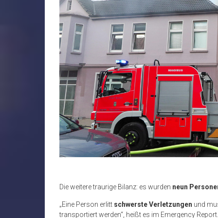
Die weitere traurige Bilanz: es wurden
neun Personen
„Eine Person erlitt
schwerste Verletzungen
und mus
transportiert werden“, heißt es im Emergency Report