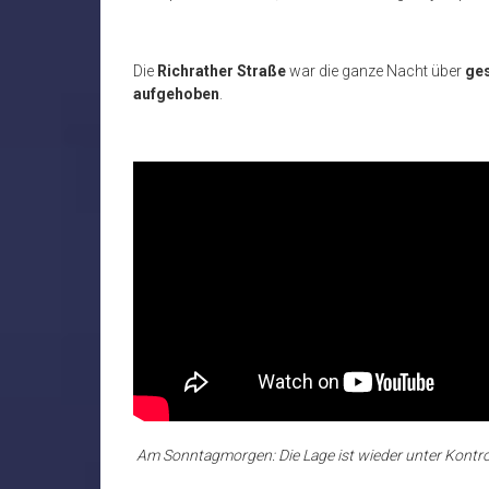
Die
Richrather Straße
war die ganze Nacht über
ges
aufgehoben
.
Am Sonntagmorgen: Die Lage ist wieder unter Kontro