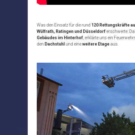
Was den Einsatz für die rund
120 Rettungskräfte a
Wülfrath, Ratingen und Düsseldorf
erschwerte: Da
Gebäudes im Hinterhof
, erklärte uns ein Feuerweh
den
Dachstuhl
und eine
weitere Etage
aus.