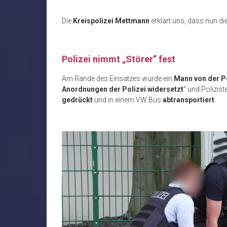
Die
Kreispolizei Mettmann
erklärt uns, dass nun di
Polizei nimmt „Störer“ fest
Am Rande des Einsatzes wurde ein
Mann von der P
Anordnungen der Polizei widersetzt
“ und Polizis
gedrückt
und in einem VW Bus
abtransportiert
.