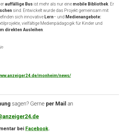
Der
auffällige Bus
ist mehr als nur eine
mobile Bibliothek
. Er
schen
sind. Entwickelt wurde das Projekt gemeinsam mit
efinden sich innovative
Lern
– und
Medienangebote:
ilprojekte, vielfältige Medienpädagogik für Kinder und
m direkten Ausleihen
.
in
r www.anzeiger24.de/monheim/news/
nung
sagen? Gerne
per Mail
an
@anzeiger24.de
entar bei
Facebook
.