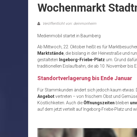
Wochenmarkt Stadtm
Veröffentlicht von: deinmonheim
Medienmobil startet in Baumberg
Ab Mittwoch, 22. Oktober heißt es für Marktbesuche
Marktstände
, die bislang in der Heinestraße und r
gestalteten
Ingeborg-Friebe-Platz
um. Grund dafür 
traditionellen Eislaufbahn, die ab 10. November bis E
Standortverlagerung bis Ende Januar
Für Stammkunden ändert sich jedoch kaum etwas: Di
Angebot
vertreten – von frischem Obst und Gemüse ü
Köstlichkeiten. Auch die
Öffnungszeiten
bleiben
unv
auf dem jetzt verteilt auf Ingeborg-Friebe-Platz und