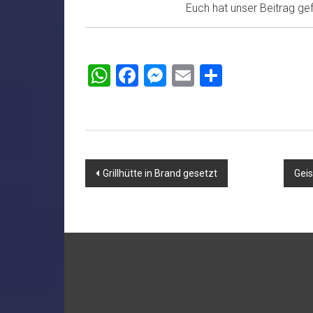
Euch hat unser Beitrag gefa
WhatsApp
Facebook
Messenger
Email
Teilen
Beitragsnavigation
Grillhütte in Brand gesetzt
Geis