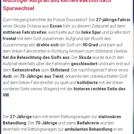
Wuchtiger Aufprall und Kettenreaktion nach
Spurwechsel
Zum Hergang berichtet die Polizei Düsseldorf: D
er
27-jährige Fahrer
eines Skoda Octavia aus
Essen
fuhr zu diesem Zeitpunkt auf dem
mittleren Fahrstreifen
, wechselte auf die
linke Spur
und prallte dort
frontal
mit dem Golf zusammen. Aufgrund der Wucht des
Zusammenpralls
drehte sich
der Golf um
90 Grad
und kam auf
dem linken Fahrstreifen in Richtung Arnheim zum Stillstand. Hierbei
fiel die Beleuchtung des Golfs aus
. Der
Skoda
wurde durch den
Aufprall ebenfalls über die Fahrbahn
geschleudert
und kam erst auf
dem
Seitenstreifen
zum
Stillstand
. Der nachfolgende Fahrer eines
Audi
, ein
73-Jähriger aus Twist
, erkannte den unbeleuchteten Golf
auf dem linken Fahrstreifen zu spät und
kollidierte
mit der linken
vorderen Seite seines Wagend mit der
hinteren rechten Seite des
VW
.
Der
27-Jährige
kam mit einem Rettungswagen zur
stationären
Behandlung
. Der
73-Jährige
und seine
Beifahrerin
wurden
ebenfalls mit Rettungswagen zur
ambulanten Behandlung
in ein