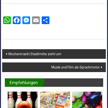
WhatsApp
Facebook
Messenger
Email
Teilen
Beitragsnavigation
Wochenmarkt Stadtmitte zieht um
Musik und Film als Sprachmotor
Empfehlungen