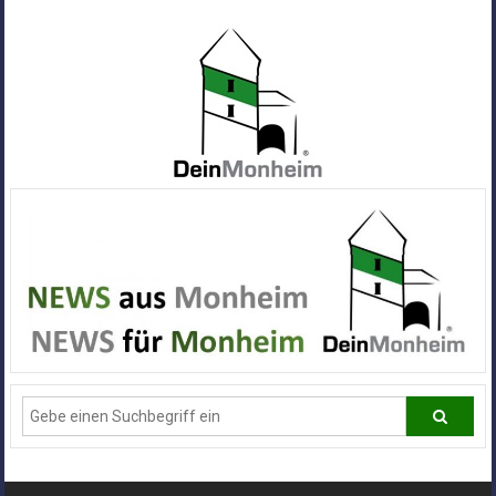
Zum
Inhalt
springen
Dein
Monheim
Alle
Infos
und
News
aus
Deiner
Stadt
Monheim