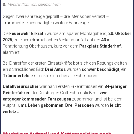
Veröffentlicht von: deinmonheim
Gegen zwei Fahrzeuge geprallt – drei Menschen verletzt –
Trümmerteile beschädigten weitere Fahrzeuge
Die
Feuerwehr Erkrath
wurde am späten Montagabend,
20. Oktober
2025
, zu einem dramatischen Verkehrsunfall auf der
A3
in
Fahrtrichtung Oberhausen, kurz vor dem
Parkplatz Stinderhof
,
alarmiert.
Bei Eintreffen der ersten Einsatzkräfte bot sich den Rettungskräften
ein schreckliches Bild:
Drei Autos
wurden
schwer beschädigt
, ein
Trümmerfeld
erstreckte sich über alle Fahrspuren.
Unfallverursacher
war nach ersten Erkenntnissen ein
84-jähriger
Geisterfahrer
. Der Duisburger Golf-Fahrer stieß mit
zwei
entgegenkommenden Fahrzeugen
zusammen und ist bei dem
Aufprall
ums Leben gekommen
.
Drei Personen
wurden
leicht
verletzt.