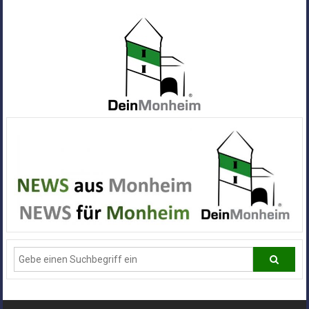
Zum
Inhalt
springen
Dein
Monheim
Alle
Infos
und
News
aus
Deiner
Stadt
Monheim