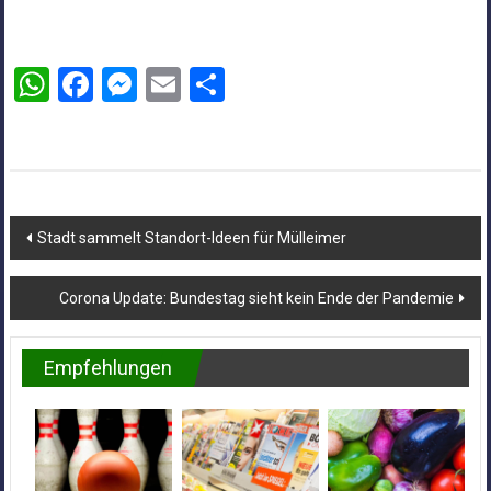
WhatsApp
Facebook
Messenger
Email
Teilen
Beitragsnavigation
Stadt sammelt Standort-Ideen für Mülleimer
Corona Update: Bundestag sieht kein Ende der Pandemie
Empfehlungen