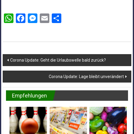
WhatsApp
Facebook
Messenger
Email
Teilen
Beitragsnavigation
Corona Update: Geht die Urlaubswelle bald zurück?
Corona Update: Lage bleibt unverändert
Empfehlungen