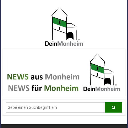
Zum
Inhalt
springen
Dein
Monheim
Alle
Infos
und
News
aus
Deiner
Stadt
Monheim