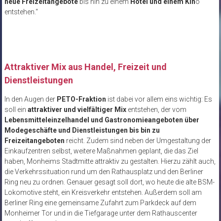
neue Freizeitangebote
bis hin zu einem
Hotel und einem Kin
o
entstehen.“
Attraktiver Mix aus Handel, Freizeit und
Dienstleistungen
In den Augen der
PETO-Fraktion
ist dabei vor allem eins wichtig: Es
soll ein
attraktiver und vielfältiger Mix
entstehen, der vom
Lebensmitteleinzelhandel und Gastronomieangeboten über
Modegeschäfte und Dienstleistungen bis bin zu
Freizeitangeboten
reicht. Zudem sind neben der Umgestaltung der
Einkaufzentren selbst, weitere Maßnahmen geplant, die das Ziel
haben, Monheims Stadtmitte attraktiv zu gestalten. Hierzu zählt auch,
die Verkehrssituation rund um den Rathausplatz und den Berliner
Ring neu zu ordnen. Genauer gesagt soll dort, wo heute die alte BSM-
Lokomotive steht, ein Kreisverkehr entstehen. Außerdem soll am
Berliner Ring eine gemeinsame Zufahrt zum Parkdeck auf dem
Monheimer Tor und in die Tiefgarage unter dem Rathauscenter